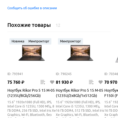
Сообщить об ошибке в описании
Похожие товары
12
Новинка
Минпромторг
Минпромторг
ID: 793941
ID: 790245
ID: 7034
75
760
₽
81
930
₽
70
970
Ноутбук Rikor Pro 5 15 M-05
Ноутбук Rikor Pro 5 15 M-05
Ноутбук
(1235U/8Gb/256Gb)
(1235U/2x8Gb/1x512Gb)
F150i (
15.6" 1920x1080 (Full HD), IPS,
15.6" 1920x1080 (Full HD), IPS,
15.6" 192
Intel Core i5 1235U, 1300 МГц, 8
Intel Core i5 1235U, 1300 МГц,
Intel Cor
ГБ DDR4, 256 ГБ SSD, Intel Iris Xe
16 ГБ DDR4, 512 ГБ SSD, Intel Iris
16 ГБ DDR
Graphics, Wi-Fi, Bluetooth, без
Xe Graphics, Wi-Fi, Bluetooth,
Xe Graphi