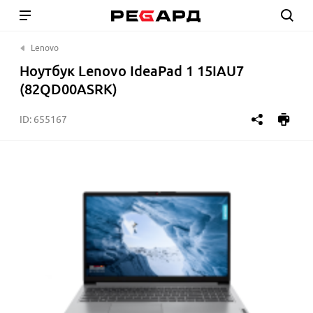
Lenovo
Ноутбук Lenovo IdeaPad 1 15IAU7
(82QD00ASRK)
ID:
655167