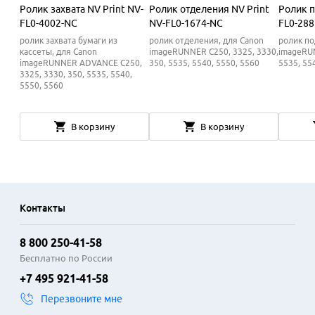
Ролик захвата NV Print NV-
Ролик отделения NV Print
Ролик п
FL0-4002-NC
NV-FL0-1674-NC
FL0-28
ролик захвата бумаги из
ролик отделения, для Canon
ролик по
кассеты, для Canon
imageRUNNER C250, 3325, 3330,
imageRUN
imageRUNNER ADVANCE C250,
350, 5535, 5540, 5550, 5560
5535, 55
3325, 3330, 350, 5535, 5540,
5550, 5560
В корзину
В корзину
Контакты
8 800 250-41-58
Бесплатно по России
+7 495 921-41-58
Перезвоните мне