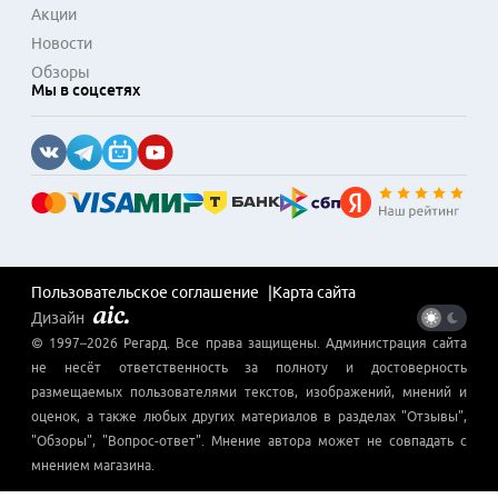
Акции
Новости
Обзоры
Мы в соцсетях
Пользовательское соглашение
Карта сайта
Дизайн
© 1997–
2026
Регард
. Все права защищены. Администрация сайта
не несёт ответственность за полноту и достоверность
размещаемых пользователями текстов, изображений, мнений и
оценок, а также любых других материалов в разделах "Отзывы",
"Обзоры", "Вопрос-ответ". Мнение автора может не совпадать с
мнением магазина.