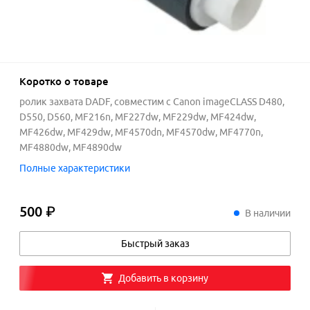
Коротко о товаре
ролик захвата DADF, совместим с Canon imageCLASS D480,
D550, D560, MF216n, MF227dw, MF229dw, MF424dw,
MF426dw, MF429dw, MF4570dn, MF4570dw, MF4770n,
MF4880dw, MF4890dw
Полные характеристики
500 ₽
500
₽
В наличии
Быстрый заказ
Добавить в корзину