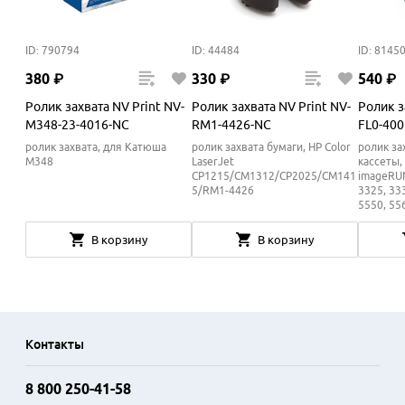
ID: 790794
ID: 44484
ID: 8145
380
₽
330
₽
540
₽
Ролик захвата NV Print NV-
Ролик захвата NV Print NV-
Ролик з
M348-23-4016-NC
RM1-4426-NC
FL0-40
ролик захвата, для Катюша
ролик захвата бумаги, HP Color
ролик за
М348
LaserJet
кассеты,
CP1215/CM1312/CP2025/CM141
imageRU
5/RM1-4426
3325, 333
5550, 55
В корзину
В корзину
Контакты
8 800 250-41-58