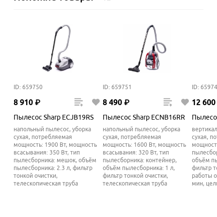
ID: 659750
ID: 659751
ID: 6597
8
910
₽
8
490
₽
12
600
Пылесос Sharp ECJB19RS
Пылесос Sharp ECNB16RR
Пылесо
напольный пылесос, уборка
напольный пылесос, уборка
вертикал
сухая, потребляемая
сухая, потребляемая
сухая, п
мощность: 1900 Вт, мощность
мощность: 1600 Вт, мощность
мощность
всасывания: 350
Вт
, тип
всасывания: 320
Вт
, тип
пылесбор
пылесборника: мешок, объём
пылесборника: контейнер,
объём пы
пылесборника: 2.3 л, фильтр
объём пылесборника: 1 л,
фильтр т
тонкой очистки,
фильтр тонкой очистки,
работы о
телескопическая труба
телескопическая труба
мин, цел