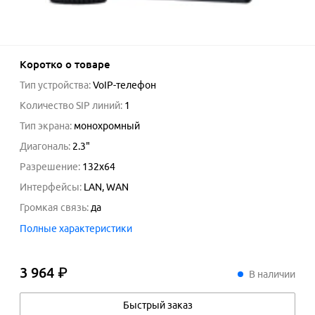
Коротко о товаре
Тип устройства
:
VoIP-телефон
Количество SIP линий
:
1
Тип экрана
:
монохромный
Диагональ
:
2.3
"
Разрешение
:
132x64
Интерфейсы
:
LAN, WAN
Громкая связь
:
да
Полные характеристики
3 964 ₽
3
964
₽
В наличии
Быстрый заказ