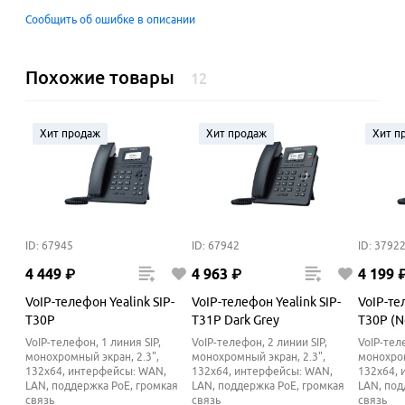
Сообщить об ошибке в описании
Похожие товары
12
Хит продаж
Хит продаж
Хит п
ID: 67945
ID: 67942
ID: 3792
4
449
₽
4
963
₽
4
199
VoIP-телефон Yealink SIP-
VoIP-телефон Yealink SIP-
VoIP-те
T30P
T31P Dark Grey
T30P (N
VoIP-телефон, 1 линия SIP,
VoIP-телефон, 2 линии SIP,
VoIP-теле
монохромный экран, 2.3",
монохромный экран, 2.3",
монохром
132x64, интерфейсы: WAN,
132x64, интерфейсы: WAN,
132x64, 
LAN, поддержка PoE, громкая
LAN, поддержка PoE, громкая
LAN, под
связь
связь
связь