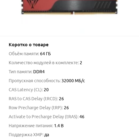
Коротко о товаре
Объём памяти
:
64 ГБ
Количество модулей в комплекте
:
2
Тип памяти
:
DDR4
Пропускная способность
:
32000
МБ/с
CAS Latency (CL)
:
20
RAS to CAS Delay (tRCD)
:
26
Row Precharge Delay (tRP)
:
26
Activate to Precharge Delay (tRAS)
:
46
Напряжение питания
:
1.4
В
Поддержка XMP
:
да