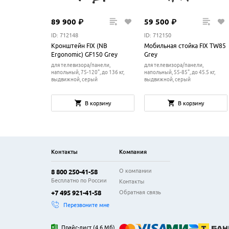
89
900
₽
59
500
₽
ID: 712148
ID: 712150
Кронштейн FIX (NB
Мобильная стойка FIX TW85
Ergonomic) GF150 Grey
Grey
для телевизора/панели,
для телевизора/панели,
напольный, 75-120", до 136 кг,
напольный, 55-85", до 45.5 кг,
выдвижной, серый
выдвижной, серый
В корзину
В корзину
Контакты
Компания
О компании
8 800 250-41-58
Бесплатно по России
Контакты
Обратная связь
+7 495 921-41-58
Перезвоните мне
Прайс-лист
(
4.6 Мб
)