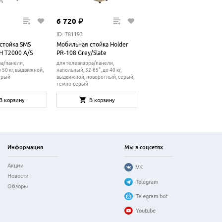
6
720
₽
ID: 781193
стойка SMS
Мобильная стойка Holder
FH T2000 A/S
PR-108 Grey/Slate
ра/панели,
для телевизора/панели,
 50 кг, выдвижной,
напольный, 32-65", до 40 кг,
ерый
выдвижной, поворотный, серый,
тёмно-серый
В корзину
В корзину
Информация
Мы в соцсетях
Акции
VK
Новости
Telegram
Обзоры
Telegram bot
Youtube