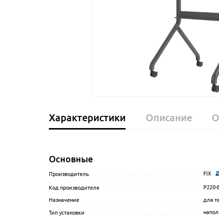
Характеристики
Описание
О
Основные
FIX
Производитель
........................................................
P220-
Код производителя
...................................................
для т
Назначение
............................................................
напол
Тип установки
..........................................................