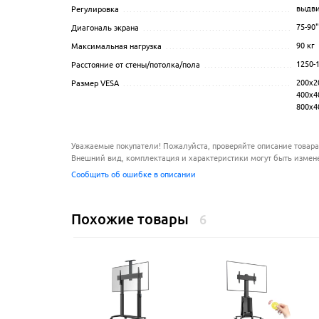
выдв
Регулировка
...........................................................
75-90
"
Диагональ экрана
.....................................................
90
кг
Максимальная нагрузка
..............................................
1250-
Расстояние от стены/потолка/пола
..................................
200x20
Размер VESA
...........................................................
400x40
800х4
Уважаемые покупатели! Пожалуйста, проверяйте описание товара
Внешний вид, комплектация и характеристики могут быть измен
Сообщить об ошибке в описании
Похожие товары
6