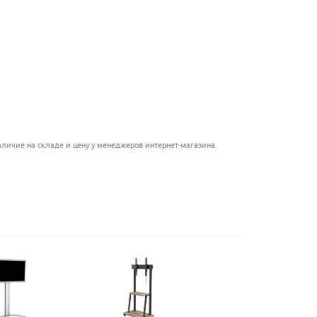
............................................
..................................................
.........................................................
.....................................................................
............................................
личие на складе и цену у менеджеров интернет-магазина.