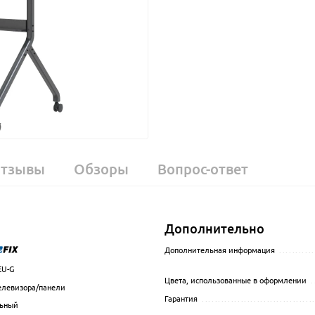
тзывы
Обзоры
Вопрос-ответ
Дополнительно
.................................................................................................
Дополнительная информация
...........
EU-G
.................................................................................................
Цвета, использованные в оформлении
.
елевизора/панели
.................................................................................................
Гарантия
..................................
ьный
.................................................................................................