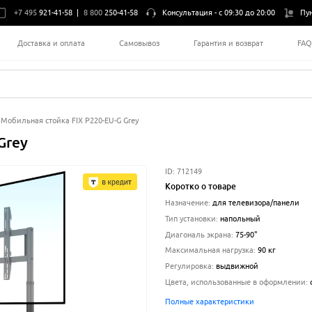
+7 495
921-41-58
|
8 800
250-41-58
Консультация -
с 09:30 до 20:00
Пу
Доставка и оплата
Самовывоз
Гарантия и возврат
FA
Мобильная стойка FIX P220-EU-G Grey
Grey
ID:
712149
Коротко о товаре
Назначение
:
для телевизора/панели
Тип установки
:
напольный
Диагональ экрана
:
75-90
"
Максимальная нагрузка
:
90
кг
Регулировка
:
выдвижной
Цвета, использованные в оформлении
:
Полные характеристики