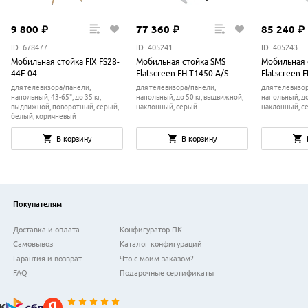
9
800
₽
77
360
₽
85
240
₽
ID: 678477
ID: 405241
ID: 405243
Мобильная стойка FIX FS28-
Мобильная стойка SMS
Мобильная 
44F-04
Flatscreen FH T1450 A/S
Flatscreen 
для телевизора/панели,
для телевизора/панели,
для телевизо
напольный, 43-65", до 35 кг,
напольный, до 50 кг, выдвижной,
напольный, до
выдвижной, поворотный, серый,
наклонный, серый
наклонный, с
белый, коричневый
В корзину
В корзину
Покупателям
Доставка и оплата
Конфигуратор ПК
Самовывоз
Каталог конфигураций
Гарантия и возврат
Что с моим заказом?
FAQ
Подарочные сертификаты