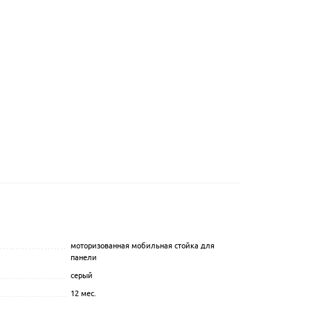
моторизованная мобильная стойка для
...............................................
................................................................................................
панели
....................................................
серый
.................................................................................................
...........................................
12 мес.
.................................................................................................
.............................................