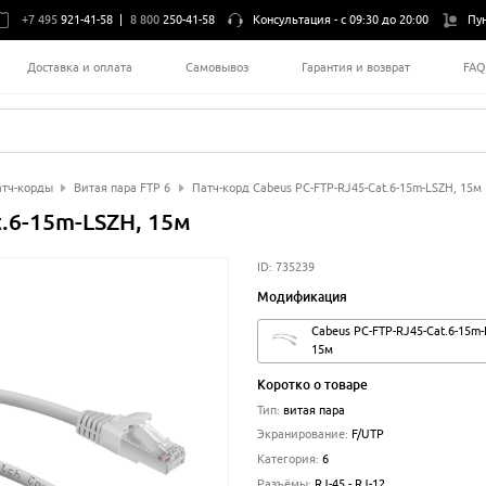
+7 495
921-41-58
|
8 800
250-41-58
Консультация -
с 09:30 до 20:00
Пу
Доставка и оплата
Самовывоз
Гарантия и возврат
FA
тч-корды
Витая пара FTP 6
Патч-корд Cabeus PC-FTP-RJ45-Cat.6-15m-LSZH, 15м
t.6-15m-LSZH, 15м
ID:
735239
Модификация
Cabeus PC-FTP-RJ45-Cat.6-15m-
15м
Коротко о товаре
Тип
:
витая пара
Экранирование
:
F/UTP
Категория
:
6
Разъёмы
:
RJ-45 - RJ-12