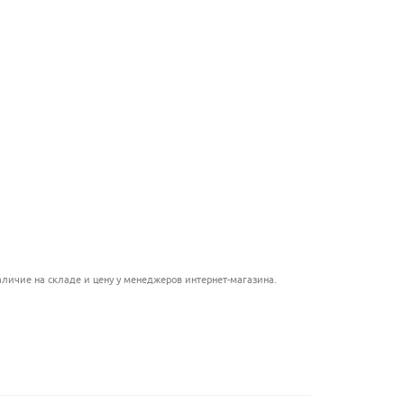
.....................................
.........................................
...............................................
.......................................................
..........................................
......................................................
.........................................
.................................................
...................................
личие на складе и цену у менеджеров интернет-магазина.