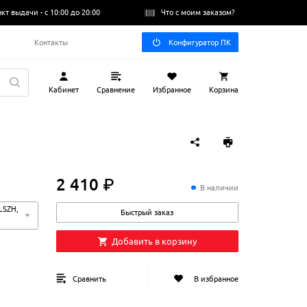
нкт выдачи -
с 10:00 до 20:00
Что с моим заказом?
Q
Контакты
Конфигуратор ПК
Кабинет
Сравнение
Избранное
Корзина
2 410 ₽
2
410
₽
В наличии
LSZH,
Быстрый заказ
Добавить в корзину
Сравнить
В избранное