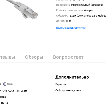
Проводник
:
многожильный (stranded)
Количество проводов
:
4 пары
Оболочка
:
LSZH (Low Smoke Zero Haloge
Длина
:
15
м
Полные характеристики
тзывы
Обзоры
Вопрос-ответ
Дополнительно
s
.................................................................................................
Гарантия
..................................
Сайт производителя
.....................
P-RJ45-Cat.6-15m-LSZH
.................................................................................................
 пара
................................................................................................
- RJ-12
.................................................................................................