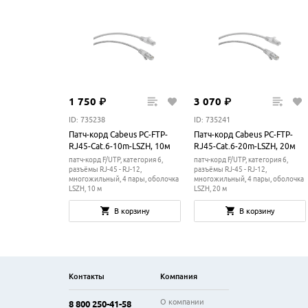
1
750
₽
3
070
₽
ID: 735238
ID: 735241
Патч-корд Cabeus PC-FTP-
Патч-корд Cabeus PC-FTP-
RJ45-Cat.6-10m-LSZH, 10м
RJ45-Cat.6-20m-LSZH, 20м
патч-корд F/UTP, категория 6,
патч-корд F/UTP, категория 6,
разъёмы RJ-45 - RJ-12,
разъёмы RJ-45 - RJ-12,
многожильный, 4 пары, оболочка
многожильный, 4 пары, оболочка
LSZH, 10 м
LSZH, 20 м
В корзину
В корзину
Контакты
Компания
О компании
8 800 250-41-58