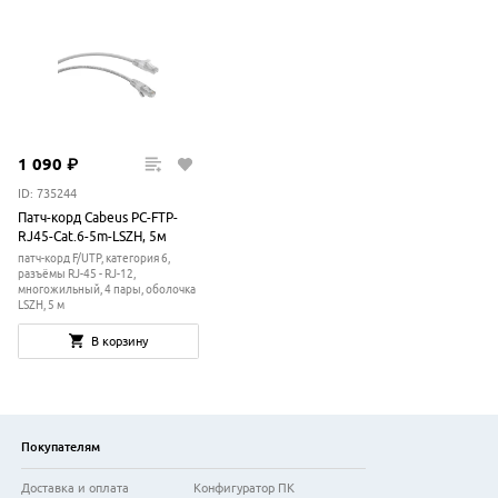
1
090
₽
ID: 735244
Патч-корд Cabeus PC-FTP-
RJ45-Cat.6-5m-LSZH, 5м
патч-корд F/UTP, категория 6,
разъёмы RJ-45 - RJ-12,
многожильный, 4 пары, оболочка
LSZH, 5 м
В корзину
Покупателям
Доставка и оплата
Конфигуратор ПК