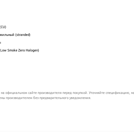
.................................................................................................
.................................................................................................
.................................................................................................
(CU)
.................................................................................................
жильный (stranded)
.................................................................................................
ы
.................................................................................................
(Low Smoke Zero Halogen)
.................................................................................................
.................................................................................................
.................................................................................................
 на официальном сайте производителя перед покупкой. Уточняйте спецификацию, на
ены производителем без предварительного уведомления.