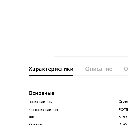
Характеристики
Описание
О
Основные
Cabeu
Производитель
........................................................
PC-FT
Код производителя
...................................................
витая
Тип
......................................................................
RJ-45 
Разъёмы
...............................................................