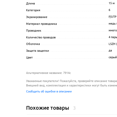
15
м
Длина
..................................................................
6
Категория
..............................................................
F/UTP
Экранирование
........................................................
медь 
Материал проводника
................................................
много
Проводник
.............................................................
4 пар
Количество проводов
.................................................
LSZH 
Оболочка
..............................................................
да
Защита защелки
......................................................
серый
Цвет
....................................................................
Альтернативное название: 7914c
Уважаемые покупатели! Пожалуйста, проверяйте описание товара
Внешний вид, комплектация и характеристики могут быть измен
Сообщить об ошибке в описании
Похожие товары
3