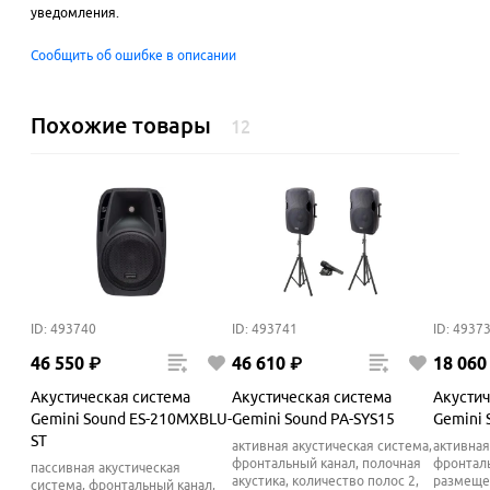
уведомления.
Сообщить об ошибке в описании
Похожие товары
12
ID: 493740
ID: 493741
ID: 4937
46
550
₽
46
610
₽
18
060
Акустическая система
Акустическая система
Акустич
Gemini Sound ES-210MXBLU-
Gemini Sound PA-SYS15
Gemini
ST
активная акустическая система,
активная
фронтальный канал, полочная
фронталь
пассивная акустическая
акустика, количество полос 2,
размещен
система, фронтальный канал,