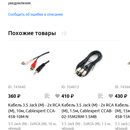
уведомления.
Сообщить об ошибке в описании
Похожие товары
12
ID: 743640
ID: 354813
ID: 7436
360
₽
410
₽
430
₽
Кабель 3.5 Jack (M) - 2x RCA
Кабель 3.5 Jack (M) - 2x RCA
Кабель 3
(M), 10м, Cablexpert CCA-
(M), 1.5м, Cablexpert CCAB-
(M), 15
458-10M-N
02-35M2RM-1.5MB
458-15
3.5 Jack (M) - 2xRCA (M), 10 м,
3.5 Jack (M) - 2xRCA (M), 1.5 м,
3.5 Jack 
чёрный
чёрный
чёрный