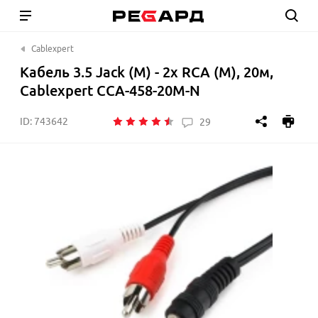
Cablexpert
Кабель 3.5 Jack (M) - 2x RCA (M), 20м,
Cablexpert CCA-458-20M-N
ID:
743642
29