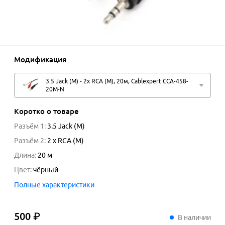
Модификация
3.5 Jack (M) - 2x RCA (M), 20м, Cablexpert CCA-458-
20M-N
Коротко о товаре
Разъём 1
:
3.5 Jack (M)
Разъём 2
:
2 x RCA (M)
Длина
:
20
м
Цвет
:
чёрный
Полные характеристики
500 ₽
500
₽
В наличии