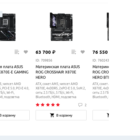
ж
63
700
₽
76
550
₽
ID: 709856
ID: 760243
я плата ASUS
Материнская плата ASUS
Материнская плата ASUS
X870E-E GAMING
ROG CROSSHAIR X870E
ROG CROSSHAIR X870E
HERO
HERO BTF
5, чипсет AMD
ATX, сокет AM5, чипсет AMD
ATX, сокет AM5, чипсет AMD
PCI-E 5.0, PCI-E 4.0,
X870E, 4xDDR5, 2xPCI-E 5.0, 5xM.2,
X870E, 4xDDR5, PCI-E 5.0, 5xM.2,
б/с, Wi-Fi,
сеть: 2.5 Гб/с, 5 Гб/с, Wi-Fi,
сеть: 2.5 Гб/с, 5 Гб/с, Wi-Fi,
MI, подсветка
Bluetooth, HDMI, подсветка
Bluetooth, HDMI, подсветка
2
В корзину
В корзину
В корзину