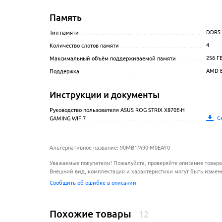
Память
DDR5
Тип памяти
.............................................................
4
Количество слотов памяти
...........................................
256
Г
Максимальный объём поддерживаемой памяти
..................
AMD 
Поддержка
............................................................
Инструкции и документы
Руководство пользователя ASUS ROG STRIX X870E-H
С
GAMING WIFI7
..........................................................
Альтернативное название: 90MB1M90-M0EAY0
Уважаемые покупатели! Пожалуйста, проверяйте описание товара
Внешний вид, комплектация и характеристики могут быть измен
Сообщить об ошибке в описании
Похожие товары
12