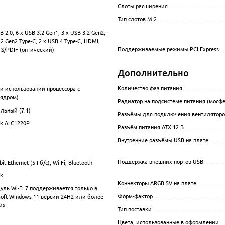
Слоты расширения
.......................
Тип слотов M.2
............................
B 2.0, 6 x USB 3.2 Gen1, 3 x USB 3.2 Gen2,
................................................................................................
2 Gen2 Type-C, 2 x USB 4 Type-C, HDMI,
Поддерживаемые режимы PCI Express
.
 S/PDIF (оптический)
Дополнительно
Количество фаз питания
.................
ри использовании процессора с
.................................................................................................
ядром)
Радиатор на подсистеме питания (мосфе
альный (7.1)
.................................................................................................
Разъёмы для подключения вентиляторо
ek ALC1220P
.................................................................................................
Разъём питания ATX 12 В
................
Внутренние разъёмы USB на плате
.....
Поддержка внешних портов USB
........
bit Ethernet (5 Гб/с), Wi-Fi, Bluetooth
.................................................................................................
ek
.................................................................................................
Коннекторы ARGB 5V на плате
...........
дуль Wi-Fi 7 поддерживается только в
.................................................................................................
Форм-фактор
.............................
soft Windows 11 версии 24H2 или более
их
Тип поставки
..............................
.................................................................................................
Цвета, использованные в оформлении
.