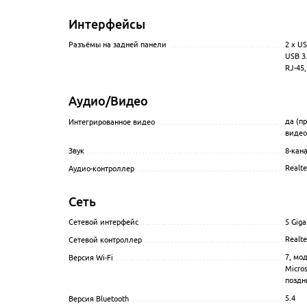
Интерфейсы
2 x US
Разъёмы на задней панели
...........................................
USB 3.
RJ-45,
Аудио/Видео
да (п
Интегрированное видео
..............................................
видео
8-кан
Звук
....................................................................
Realt
Аудио-контроллер
.....................................................
Сеть
5 Giga
Сетевой интерфейс
...................................................
Realt
Сетевой контроллер
..................................................
7
, мо
Версия Wi-Fi
...........................................................
Micro
поздн
5.4
Версия Bluetooth
......................................................