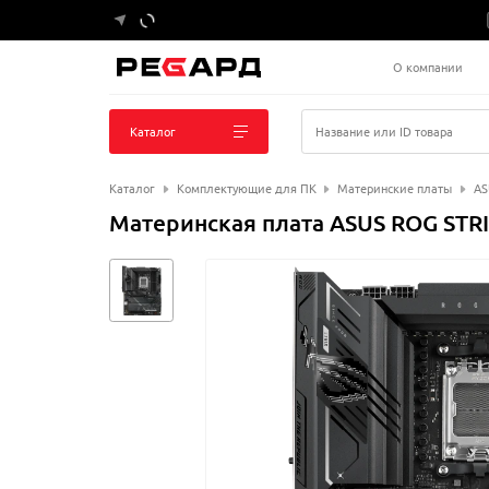
О компании
Каталог
Название или ID товара
Каталог
Комплектующие для ПК
Материнские платы
AS
Материнская плата ASUS ROG STR