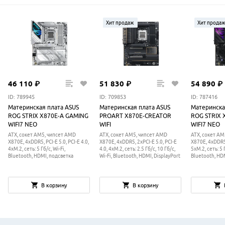
Хит продаж
Хит прода
46
110
₽
51
830
₽
54
890
₽
ID: 789945
ID: 709853
ID: 787416
Материнская плата ASUS
Материнская плата ASUS
Материнска
ROG STRIX X870E-A GAMING
PROART X870E-CREATOR
ROG STRIX 
WIFI7 NEO
WIFI
WIFI7 NEO
ATX, сокет AM5, чипсет AMD
ATX, сокет AM5, чипсет AMD
ATX, сокет AM
X870E, 4xDDR5, PCI-E 5.0, PCI-E 4.0,
X870E, 4xDDR5, 2xPCI-E 5.0, PCI-E
X870E, 4xDDR5, 
4xM.2, сеть: 5 Гб/с, Wi-Fi,
4.0, 4xM.2, сеть: 2.5 Гб/с, 10 Гб/с,
5xM.2, сеть: 5 Г
Bluetooth, HDMI, подсветка
Wi-Fi, Bluetooth, HDMI, DisplayPort
Bluetooth, HD
В корзину
В корзину