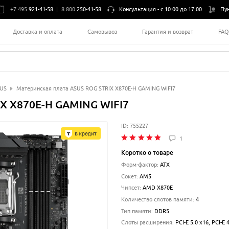
+7 495
921-41-58
|
8 800
250-41-58
Консультация -
с 10:00 до 17:00
Пу
Доставка и оплата
Самовывоз
Гарантия и возврат
FA
US
Материнская плата ASUS ROG STRIX X870E-H GAMING WIFI7
IX X870E-H GAMING WIFI7
ID:
755227
1
Коротко о товаре
Форм-фактор
:
ATX
Сокет
:
AM5
Чипсет
:
AMD X870E
Количество слотов памяти
:
4
Тип памяти
:
DDR5
Слоты расширения
:
PCI-E 5.0 x16, PCI-E 4