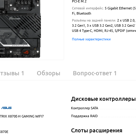
PCI-E M.2
Сетевой интерфейс
:
5 Gigabit Ethernet (5
Fi, Bluetooth
Разъёмы на задней панели
:
2 x USB 2.0,
3.2 Gen1, 3 x USB 3.2 Gen2, USB 3.2 Gen2 
USB 4 Type-C, HDMI, RJ-45, S/PDIF (опти
Полные характеристики
тзывы
1
Обзоры
Вопрос-ответ
1
Дисковые контроллеры
.................................................................................................
Контроллер SATA
.........................
Поддержка RAID
.........................
TRIX X870E-H GAMING WIFI7
.................................................................................................
.................................................................................................
Слоты расширения
X870E
.................................................................................................