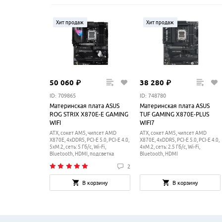
Хит продаж
Хит продаж
50
060
₽
38
280
₽
ID: 709865
ID: 748780
Материнская плата ASUS
Материнская плата ASUS
ROG STRIX X870E-E GAMING
TUF GAMING X870E-PLUS
WIFI
WIFI7
ATX, сокет AM5, чипсет AMD
ATX, сокет AM5, чипсет AMD
X870E, 4xDDR5, PCI-E 5.0, PCI-E 4.0,
X870E, 4xDDR5, PCI-E 5.0, PCI-E 4.0,
5xM.2, сеть: 5 Гб/с, Wi-Fi,
4xM.2, сеть: 2.5 Гб/с, Wi-Fi,
Bluetooth, HDMI, подсветка
Bluetooth, HDMI
2
В корзину
В корзину