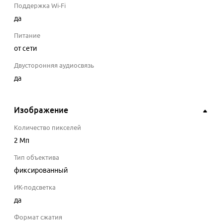
Поддержка Wi-Fi
да
Питание
от сети
Двусторонняя аудиосвязь
да
Изображение
Количество пикселей
2 Мп
Тип объектива
фиксированный
ИК-подсветка
да
Формат сжатия