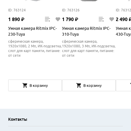
ID: 763124
ID: 763126
ID: 7631
1
890
₽
1
790
₽
2
490
Умная камера Ritmix IPC-
Умная камера Ritmix IPC-
Умная к
230-Tuya
310-Tuya
430-Tuy
сферическая камера,
сферическая камера,
1920x1080, 2 Мп, ИК-подсветка,
1920x1080, 3 Мп, ИК-подсветка,
слот для карт памяти, питание:
слот для карт памяти, питание:
от сети
от сети
В корзину
В корзину
Контакты