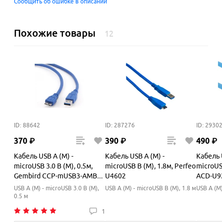
Сообщить об ошибке в описании
Похожие товары
12
ID: 88642
ID: 287276
ID: 2930
370
₽
390
₽
490
₽
Кабель USB A (M) -
Кабель USB A (M) -
Кабель 
microUSB 3.0 B (M), 0.5м,
microUSB B (M), 1.8м, Perfeo
microUS
Gembird CCP-mUSB3-AMBM-
U4602
ACD-U9
0.5M
USB A (M) - microUSB 3.0 B (M),
USB A (M) - microUSB B (M), 1.8 м
USB A (M)
0.5 м
1