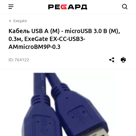
Exegate
Кабель USB A (M) - microUSB 3.0 B (M),
0.3м, ExeGate EX-CC-USB3-
AMmicroBM9P-0.3
ID:
764122