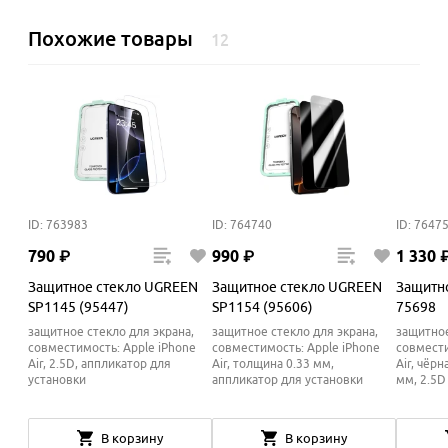
Похожие товары
12
ID: 763983
ID: 764740
ID: 7647
790
₽
990
₽
1
330
Защитное стекло UGREEN
Защитное стекло UGREEN
Защитн
SP1145 (95447)
SP1154 (95606)
75698
защитное стекло для экрана,
защитное стекло для экрана,
защитное
совместимость: Apple iPhone
совместимость: Apple iPhone
совмести
Air, 2.5D, аппликатор для
Air, толщина 0.33 мм,
Air, чёр
установки
аппликатор для установки
мм, 2.5D
В корзину
В корзину