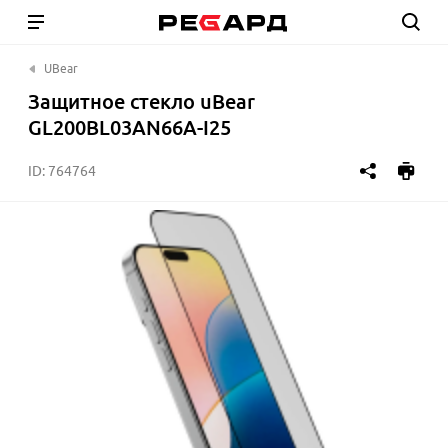
UBear
Защитное стекло uBear
GL200BL03AN66A-I25
ID:
764764