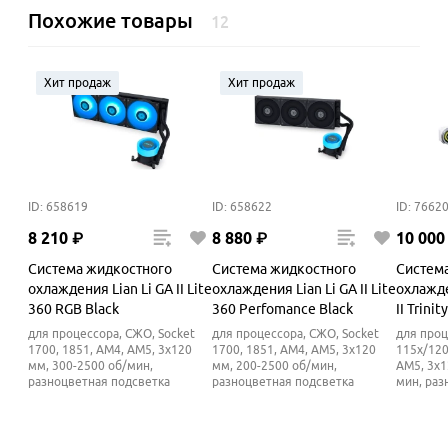
Похожие товары
12
Хит продаж
Хит продаж
ID: 658619
ID: 658622
ID: 7662
8
210
₽
8
880
₽
10
000
Система жидкостного
Система жидкостного
Систем
охлаждения Lian Li GA II Lite
охлаждения Lian Li GA II Lite
охлажде
360 RGB Black
360 Perfomance Black
II Trini
White
для процессора, СЖО, Socket
для процессора, СЖО, Socket
для проц
1700, 1851, AM4, AM5, 3x120
1700, 1851, AM4, AM5, 3x120
115x/120
мм, 300-2500 об/мин,
мм, 200-2500 об/мин,
AM5, 3x1
разноцветная подсветка
разноцветная подсветка
мин, раз