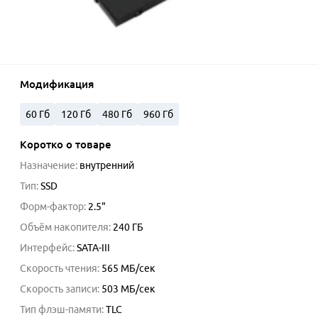
Модификация
60 Гб
120 Гб
480 Гб
960 Гб
Коротко о товаре
Назначение
:
внутренний
Тип
:
SSD
Форм-фактор
:
2.5"
Объём накопителя
:
240
ГБ
Интерфейс
:
SATA-III
Скорость чтения
:
565
МБ/сек
Скорость записи
:
503
МБ/сек
Тип флэш-памяти
:
TLC