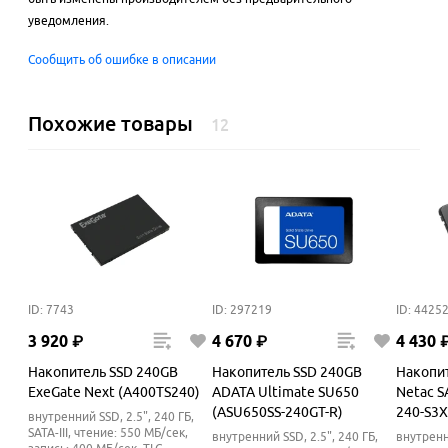
уведомления.
Сообщить об ошибке в описании
Похожие товары
12
ID: 7743
ID: 297219
ID: 4425
3
920
₽
4
670
₽
4
430
Накопитель SSD 240GB
Накопитель SSD 240GB
Накопи
ExeGate Next (A400TS240)
ADATA Ultimate SU650
Netac S
(ASU650SS-240GT-R)
240-S3X
внутренний SSD, 2.5", 240 ГБ,
SATA-III, чтение: 550 МБ/сек,
внутренний SSD, 2.5", 240 ГБ,
внутренни