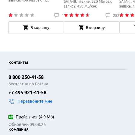
запись: 400
МБ/сек
, TLC
SATA-III, чтение: 520 МБ/сек,
SATA-III,
запись: 450
МБ/сек
запись: 
1
282
В корзину
В корзину
Контакты
8 800 250-41-58
Бесплатно по России
+7 495 921-41-58
Перезвоните мне
Прайс-лист
(
4.9 Мб
)
Обновлен 09.08.26
Компания