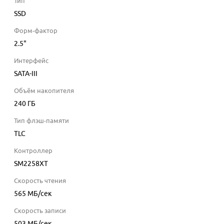
Тип
SSD
Форм-фактор
2.5"
Интерфейс
SATA-III
Объём накопителя
240
ГБ
Тип флэш-памяти
TLC
Контроллер
SM2258XT
Скорость чтения
565
МБ/сек
Скорость записи
503
МБ/сек