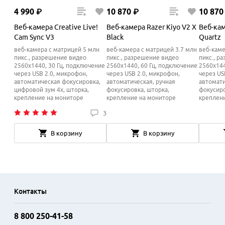
4
990
₽
10
870
₽
10
870
Веб-камера Creative Live!
Веб-камера Razer Kiyo V2 X
Веб-кам
Cam Sync V3
Black
Quartz
веб-камера с матрицей 5 млн
веб-камера с матрицей 3.7 млн
веб-каме
пикс., разрешение видео
пикс., разрешение видео
пикс., р
2560x1440, 30 Гц, подключение
2560x1440, 60 Гц, подключение
2560x144
через USB 2.0, микрофон,
через USB 2.0, микрофон,
через US
автоматическая фокусировка,
автоматическая, ручная
автомати
цифровой зум 4x, шторка,
фокусировка, шторка,
фокусиро
крепление на мониторе
крепление на мониторе
креплен
3
В корзину
В корзину
Контакты
8 800 250-41-58