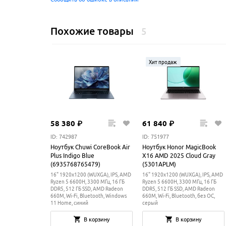
Похожие товары
5
Хит продаж
58
380
₽
61
840
₽
ID: 742987
ID: 751977
Ноутбук Chuwi CoreBook Air
Ноутбук Honor MagicBook
Plus Indigo Blue
X16 AMD 2025 Cloud Gray
(6935768765479)
(5301APLM)
16" 1920x1200 (WUXGA), IPS, AMD
16" 1920x1200 (WUXGA), IPS, AMD
Ryzen 5 6600H, 3300 МГц, 16 ГБ
Ryzen 5 6600H, 3300 МГц, 16 ГБ
DDR5, 512 ГБ SSD, AMD Radeon
DDR5, 512 ГБ SSD, AMD Radeon
660M, Wi-Fi, Bluetooth, Windows
660M, Wi-Fi, Bluetooth, без ОС,
11 Home, синий
серый
В корзину
В корзину