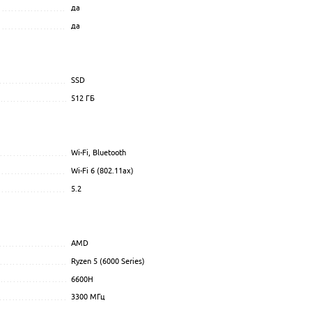
да
.................................................................................................
да
.................................................................................................
........................................
SSD
.................................................................................................
512 ГБ
.................................................................................................
........................................................
..............................................................
Wi-Fi, Bluetooth
.................................................................................................
Wi-Fi 6 (802.11ax)
.................................................................................................
5.2
.................................................................................................
.................................................................
.....................................................
AMD
.................................................................................................
Ryzen 5 (6000 Series)
................................................................................................
...........................................
6600H
.................................................................................................
....................................................
3300
МГц
.................................................................................................
........................................................