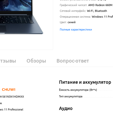
Графический чипсет
:
AMD Radeon 660M
Сетевой интерфейс
:
Wi-Fi, Bluetooth
Операционная система
:
Windows 11 Prof
Цвет
:
синий
Полные характеристики
тзывы
Обзоры
Вопрос-ответ
Питание и аккумулятор
.................................................................................................
Ёмкость аккумулятора (Вт*ч)
............
Тип аккумулятора
........................
54-561N5N1HDMXX
.................................................................................................
ук
................................................................................................
Аудио
s 11 Professional
.................................................................................................