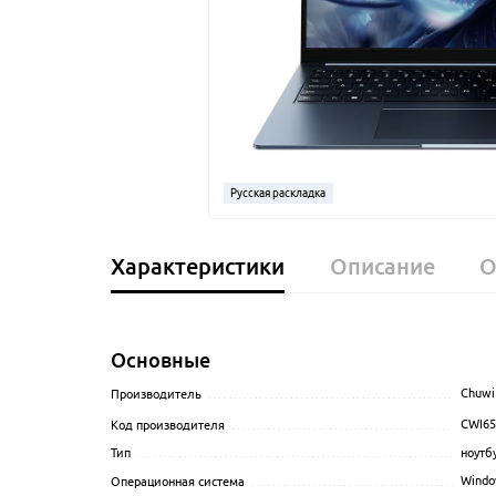
Русская раскладка
Характеристики
Описание
О
Основные
Chuwi
Производитель
........................................................
CWI6
Код производителя
...................................................
ноутб
Тип
......................................................................
Window
Операционная система
...............................................