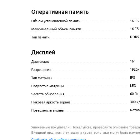
Оперативная память
16
ГБ
Объём установленной памяти
.......................................
16
ГБ
Максимальный объём памяти
.......................................
DDR5
Тип памяти
.............................................................
Дисплей
16
"
Диагональ
.............................................................
1920x
Разрешение
............................................................
IPS
Тип матрицы
...........................................................
LED
Подсветка матрицы
...................................................
60
Гц
Частота обновления
...................................................
300 к
Пиковая яркость экрана
..............................................
матов
Поверхность экрана
...................................................
Уважаемые покупатели! Пожалуйста, проверяйте описание товара
Внешний вид, комплектация и характеристики могут быть измен
Сообщить об ошибке в описании