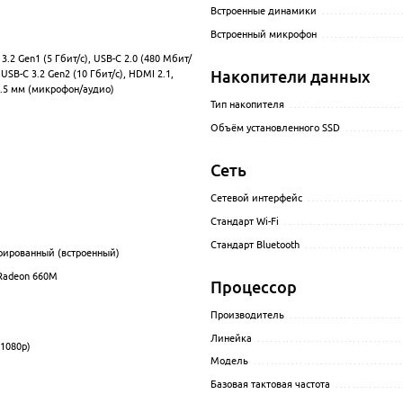
Встроенные динамики
...................
Встроенный микрофон
...................
3.2 Gen1 (5 Гбит/с), USB-C 2.0 (480 Мбит/
.................................................................................................
x USB-C 3.2 Gen2 (10 Гбит/с), HDMI 2.1,
Накопители данных
3.5 мм (микрофон/аудио)
Тип накопителя
...........................
Объём установленного SSD
.............
................................................................................................
Сеть
.................................................................................................
Сетевой интерфейс
......................
Стандарт Wi-Fi
............................
Стандарт Bluetooth
.......................
рированный (встроенный)
.................................................................................................
adeon 660M
.................................................................................................
Процессор
Производитель
...........................
Линейка
...................................
(1080p)
.................................................................................................
Модель
...................................
.................................................................................................
Базовая тактовая частота
................
.................................................................................................