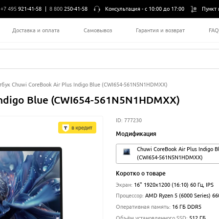
+7 495
921-41-58
|
8 800
250-41-58
Консультация -
с 10:00 до 17:00
Пункт 
Доставка и оплата
Самовывоз
Гарантия и возврат
FA
тбук Chuwi CoreBook Air Plus Indigo Blue (CWI654-561N5N1HDMXX)
 Indigo Blue (CWI654-561N5N1HDMXX)
ID:
777230
Модификация
Chuwi CoreBook Air Plus Indigo B
(CWI654-561N5N1HDMXX)
Коротко о товаре
Экран
:
16" 1920x1200 (16:10) 60 Гц, IPS
Процессор
:
AMD Ryzen 5 (6000 Series) 6
Оперативная память
:
16 ГБ DDR5
Объём установленного SSD
:
512 ГБ