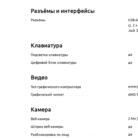
Разъёмы и интерфейсы
USB-A 
Разъёмы
...............................................................
с), 2 
Jack 
Клавиатура
да
Подсветка клавиатуры
................................................
да
Цифровой блок клавиатуры
.........................................
Видео
интег
Тип графического контроллера
......................................
AMD R
Графический чипсет
..................................................
Камера
2 Мп 
Веб-камера
............................................................
да
Шторка веб-камеры
...................................................
да
Разблокировка по лицу
...............................................