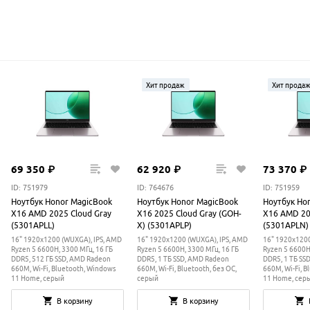
Хит продаж
Хит прода
69
350
₽
62
920
₽
73
370
₽
ID: 751979
ID: 764676
ID: 751959
Ноутбук Honor MagicBook
Ноутбук Honor MagicBook
Ноутбук Ho
X16 AMD 2025 Cloud Gray
X16 2025 Cloud Gray (GOH-
X16 AMD 20
(5301APLL)
X) (5301APLP)
(5301APLN)
16" 1920x1200 (WUXGA), IPS, AMD
16" 1920x1200 (WUXGA), IPS, AMD
16" 1920x1200
Ryzen 5 6600H, 3300 МГц, 16 ГБ
Ryzen 5 6600H, 3300 МГц, 16 ГБ
Ryzen 5 6600H
DDR5, 512 ГБ SSD, AMD Radeon
DDR5, 1 ТБ SSD, AMD Radeon
DDR5, 1 ТБ SS
660M, Wi-Fi, Bluetooth, Windows
660M, Wi-Fi, Bluetooth, без ОС,
660M, Wi-Fi, 
11 Home, серый
серый
11 Home, сер
В корзину
В корзину