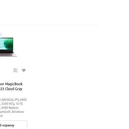
ж
nor MagicBook
25 Cloud Gray
 (WUXGA), IPS, AMD
, 3300 МГц, 16 ГБ
D, AMD Radeon
Bluetooth, Windows
ый
В корзину