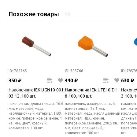
Похожие товары
12
ID: 785765
ID: 785766
ID: 7857
350
₽
440
₽
630
₽
Наконечник IEK UGN10-001-
Наконечник IEK UTE10-D1-
Наконеч
03-12, 100 шт.
8-100, 100 шт.
3-100, 1
наконечник, длина гильзы: 16.6
наконечник, изолированный,
наконечн
мм, материал: медь,
длина гильзы: 15.1 мм,
мм, мате
изоляционный материал: ПВХ,
материал: медь, изоляционный
изоляци
номин. поперечное сечение: 1
материал: ПВХ, номин.
длина 21
кв. мм, цвет: красный,
поперечное сечение: 2х0.5 кв.
поперечн
количество: 100 шт.
мм, цвет: оранжевый,
цвет: си
количество: 100 шт.
шт.