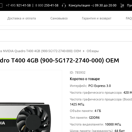
+7 495
921-41-58
|
8 800
250-41-58
Консультация -
с 09:30 до 20:00
Пу
Доставка и оплата
Самовывоз
Гарантия и возврат
FA
а NVIDIA Quadro T400 4GB (900-5G172-2740-000) OEM
Обзоры
dro T400 4GB (900-5G172-2740-000) OEM
ID:
785932
Коротко о товаре
Интерфейс
:
PCI Express 3.0
Частота графического процессора
:
420
М
Частота графического процессора (Boost
1425
МГц
Объём памяти
:
4 ГБ
Тип памяти
:
GDDR6
Частота видеопамяти
:
10000
МГц
Шина памяти (разрядность)
:
64
бит