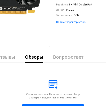
Разъёмы
:
3 x Mini DisplayPort
Длина
:
156
мм
Тип поставки
:
OEM
Полные характеристики
тзывы
Обзоры
Вопрос-ответ
Обзоров пока нет. Напишите первый обзор
о товаре и поделитесь впечатлениями!