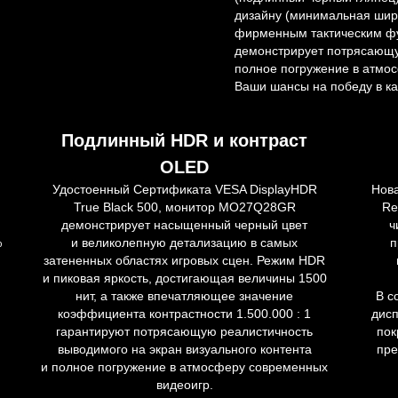
дизайну (минимальная шири
фирменным тактическим ф
демонстрирует потрясающу
полное погружение в атмо
Ваши шансы на победу в ка
Подлинный HDR и контраст
OLED
Удостоенный Сертификата VESA DisplayHDR
Нов
True Black 500, монитор MO27Q28GR
Re
демонстрирует насыщенный черный цвет
ч
%
и великолепную детализацию в самых
п
затененных областях игровых сцен. Режим HDR
й
и пиковая яркость, достигающая величины 1500
нит, а также впечатляющее значение
В с
коэффициента контрастности 1.500.000 : 1
дис
гарантируют потрясающую реалистичность
пок
выводимого на экран визуального контента
пре
и полное погружение в атмосферу современных
видеоигр.