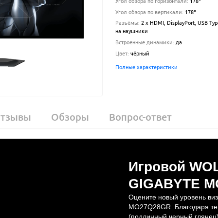
Угол обзора по горизонтали
:
178
°
Угол обзора по вертикали
:
178
°
Разъёмы
:
2 x HDMI, DisplayPort, USB Ty
на наушники
Встроенные динамики
:
да
Цвет
:
чёрный
Полные характеристики
тзывы
Обзоры
Вопрос-ответ
Игровой WO
GIGABYTE M
Оцените новый уровень ви
MO27Q28GR. Благодаря тех
(подлинный черный глянец)