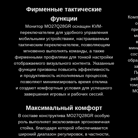
Фирменные тактические
Комп
функции
о
Монитор MO27Q28GR оснащен KVM-
пр
переключателем для удобного управления
м
мобильными устройствами, настраиваемым
тактическим переключателем, позволяющим
мин
мгновенно выполнять команды, а также
сос
фирменными профилями для тонкой настройки
обра
отображаемого визуального контента. Указанные
з
функции призваны повысить эффективность
П
и продуктивность исполняемых процессов,
раб
позволяют минимизировать время отклика
том
и создают комфортные условия для успешного
MO
завершения игровых и рабочих сессий.
Максимальный комфорт
В составе конструктива MO27Q28GR особую
роль выполняет эксклюзивная эргономичная
стойка, благодаря которой обеспечивается
широкий диапазон регулировок, в частности,