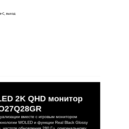
pe-C, выход
LED 2K QHD монитор
O27Q28GR
зуализации вместе с игровым монитором
нологии WOLED и функции Real Black Glossy
, частоте обновления 280 Гц, оригинальному