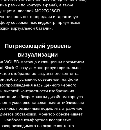
на рамки по контуру экрана), а также
ункциям, дисплей MO27Q28GR
ю точность цветопередачи и гарантирует
сферу современных видеоигр, приумножая
ждой виртуальной баталии.
Потрясающий уровень
визуализации
ая WOLED-матрица с глянцевым покрытием
al Black Glossy демонстрирует кристально
истое отображение визуального контента
ри любых условиях освещения, на фоне
воспроизведения насыщенного черного
и высокой контрастности изображения.
очетании с безрамочным дизайном корпуса
плея и усовершенствованным антибликовым
рытием, призванным подавлять отражение
дметов обстановки, монитор обеспечивает
наиболее комфортное восприятие
воспроизводимого на экране контента.