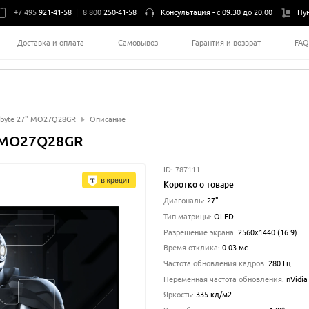
+7 495
921-41-58
|
8 800
250-41-58
Консультация -
с 09:30 до 20:00
Пу
Доставка и оплата
Самовывоз
Гарантия и возврат
FA
abyte 27" MO27Q28GR
Описание
" MO27Q28GR
ID:
787111
Коротко о товаре
Диагональ
:
27
"
Тип матрицы
:
OLED
Разрешение экрана
:
2560x1440 (16:9)
Время отклика
:
0.03
мс
Частота обновления кадров
:
280
Гц
Переменная частота обновления
:
nVidia
Яркость
:
335
кд/м2