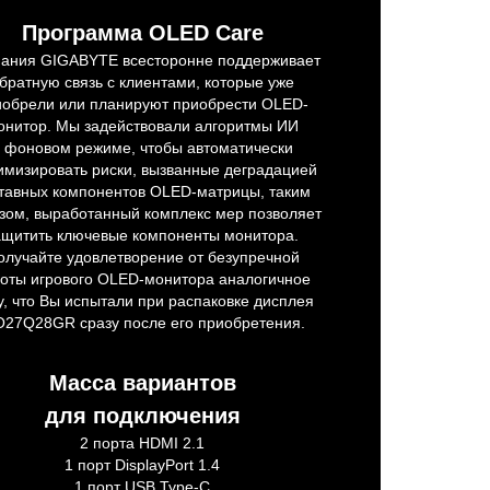
Программа OLED Care
ания GIGABYTE всесторонне поддерживает
братную связь с клиентами, которые уже
иобрели или планируют приобрести OLED-
онитор. Мы задействовали алгоритмы ИИ
в фоновом режиме, чтобы автоматически
имизировать риски, вызванные деградацией
тавных компонентов OLED-матрицы, таким
зом, выработанный комплекс мер позволяет
ащитить ключевые компоненты монитора.
олучайте удовлетворение от безупречной
оты игрового OLED-монитора аналогичное
у, что Вы испытали при распаковке дисплея
27Q28GR сразу после его приобретения.
Масса вариантов
для подключения
2 порта HDMI 2.1
1 порт DisplayPort 1.4
1 порт USB Type-C