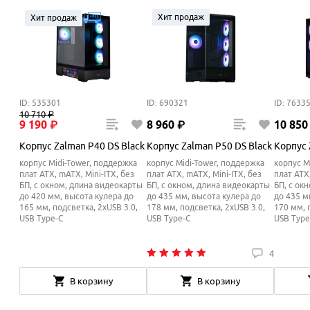
Хит продаж
Хит продаж
ID: 535301
ID: 690321
ID: 7633
10
710
₽
9
190
₽
8
960
₽
10
850
Корпус Zalman P40 DS Black
Корпус Zalman P50 DS Black
Корпус 
корпус Midi-Tower, поддержка
корпус Midi-Tower, поддержка
корпус M
плат ATX, mATX, Mini-ITX, без
плат ATX, mATX, Mini-ITX, без
плат ATX,
БП, с окном, длина видеокарты
БП, с окном, длина видеокарты
БП, с ок
до 420 мм, высота кулера до
до 435 мм, высота кулера до
до 435 м
165
мм
, подсветка, 2xUSB 3.0,
178
мм
, подсветка, 2xUSB 3.0,
170
мм
,
USB Type-C
USB Type-C
USB Type
4
В корзину
В корзину