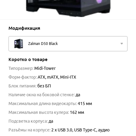
Модификация
Zalman D50 Black
Коротко о товаре
Типоразмер
:
Midi-Tower
Форм-фактор
:
ATX, mATX, Mini-ITX
Блок питания
:
без БП
Наличие окна на боковой стенке
:
да
Максимальная длина видеокарты
:
415
мм
Максимальная высота кулера
:
162
мм
Подсветка корпуса
:
да
Разъёмы на корпусе
:
2 x USB 3.0, USB Type-C, аудио