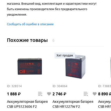
магазина. Внешний вид, комплектация и характеристики могут
быть изменены производителем без предварительного
уведомления.
Сообщить об ошибке в описании
Похожие товары
6
Хит продаж
ID: 328514
ID: 304064
ID: 7388
1
888
₽
2
746
₽
8
890
Аккумуляторная батарея
Аккумуляторная батарея
Аккуму
CSB UPS123606 F2
CSB HR1227W F2
CSB HR