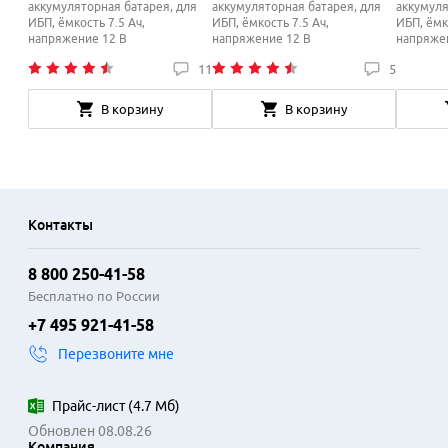
аккумуляторная батарея, для
аккумуляторная батарея, для
аккумуля
ИБП, ёмкость 7.5 Ач,
ИБП, ёмкость 7.5 Ач,
ИБП, ёмк
напряжение 12 В
напряжение 12 В
напряже
11
5
В корзину
В корзину
Контакты
8 800 250-41-58
Бесплатно по России
+7 495 921-41-58
Перезвоните мне
Прайс-лист
(
4.7 Мб
)
Обновлен 08.08.26
Компания