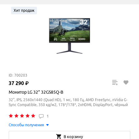
Хит продаж
ID: 700203
37
290
₽
Монитор LG 32" 32GS85Q-B
32", IPS, 2560x1440 (Quad HD), 1 мс, 180 Гц, AMD FreeSync, nVidia G-
Sync Compatible, 350 кд/м2, 178°/178°, 2xHDMI, DisplayPort, чёрный
1
Способы получения
В корзину