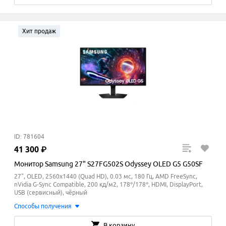
Хит продаж
ID: 781604
41
300
₽
Монитор Samsung 27" S27FG502S Odyssey OLED G5 G50SF
27", OLED, 2560x1440 (Quad HD), 0.03 мс, 180 Гц, AMD FreeSync,
nVidia G-Sync Compatible, 200 кд/м2, 178°/178°, HDMI, DisplayPort,
USB (сервисный), чёрный
Способы получения
В корзину