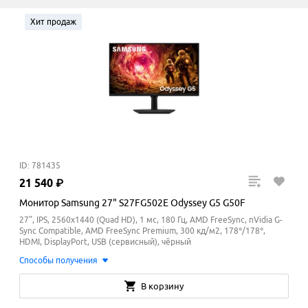
Хит продаж
ID: 781435
21
540
₽
Монитор Samsung 27" S27FG502E Odyssey G5 G50F
27", IPS, 2560x1440 (Quad HD), 1 мс, 180 Гц, AMD FreeSync, nVidia G-
Sync Compatible, AMD FreeSync Premium, 300 кд/м2, 178°/178°,
HDMI, DisplayPort, USB (сервисный), чёрный
Способы получения
В корзину