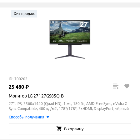
Хит продаж
ID: 700202
25
480
₽
Монитор LG 27" 27GS85Q-B
27", IPS, 2560x1440 (Quad HD), 1 мс, 180 Гц, AMD FreeSync, nVidia G-
Sync Compatible, 400 кд/м2, 178°/178°, 2xHDMI, DisplayPort, чёрный
Способы получения
В корзину