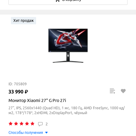
Хит продаж
ID: 705809
33
990
₽
Монитор Xiaomi 27" G Pro 27i
27", IPS, 2560x1440 (Quad HD), 1 мс, 180 Гц, AMD FreeSync, 1000 кд/
м2, 178°/178°, 2xHDMI, 2xDisplayPort, чёрный
2
Способы получения