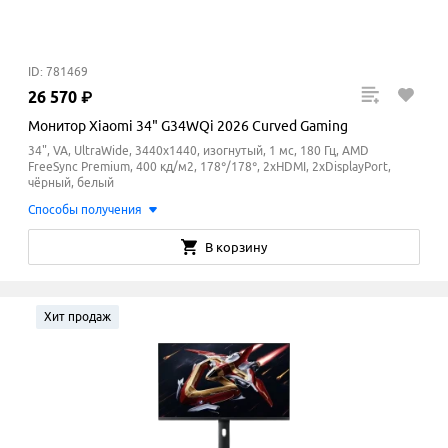
ID: 781469
26
570
₽
Монитор Xiaomi 34" G34WQi 2026 Curved Gaming
34", VA, UltraWide, 3440x1440, изогнутый, 1 мс, 180 Гц, AMD
FreeSync Premium, 400 кд/м2, 178°/178°, 2xHDMI, 2xDisplayPort,
чёрный, белый
Способы получения
В корзину
Хит продаж