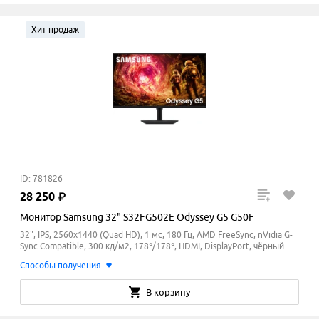
Хит продаж
ID: 781826
28
250
₽
Монитор Samsung 32" S32FG502E Odyssey G5 G50F
32", IPS, 2560x1440 (Quad HD), 1 мс, 180 Гц, AMD FreeSync, nVidia G-
Sync Compatible, 300 кд/м2, 178°/178°, HDMI, DisplayPort, чёрный
Способы получения
В корзину