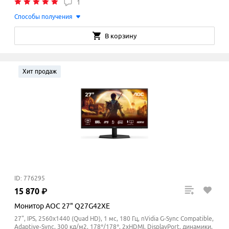
1
Способы получения
В корзину
Хит продаж
ID: 776295
15
870
₽
Монитор AOC 27" Q27G42XE
27", IPS, 2560x1440 (Quad HD), 1 мс, 180 Гц, nVidia G-Sync Compatible,
Adaptive-Sync, 300 кд/м2, 178°/178°, 2xHDMI, DisplayPort, динамики,