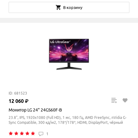
В корзину
ID: 681523
12
060
₽
Монитор LG 24" 24GS60F-B
23.8", IPS, 1920x1080 (Full HD), 1 мс, 180 Гц, AMD FreeSync, nVidia G-
Sync Compatible, 300 кд/м2, 178°/178°, HDMI, DisplayPort, чёрный
1