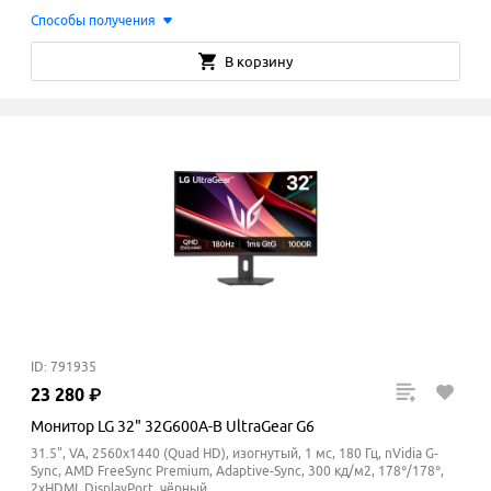
Способы получения
В корзину
ID: 791935
23
280
₽
Монитор LG 32" 32G600A-B UltraGear G6
31.5", VA, 2560x1440 (Quad HD), изогнутый, 1 мс, 180 Гц, nVidia G-
Sync, AMD FreeSync Premium, Adaptive-Sync, 300 кд/м2, 178°/178°,
2xHDMI, DisplayPort, чёрный