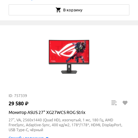
В корзину
ID: 757339
29
580
₽
Монитор ASUS 27" XG27WCS ROG Strix
27", VA, 2560x1440 (Quad HD), изогнутый, 1 мс, 180 Гц, AMD
FreeSync, Adaptive-Sync, 400 кд/м2, 178°/178°, HDMI, DisplayPort,
USB Type-C, чёрный