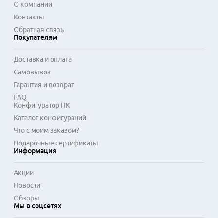
специалисты по монтажу видео, дизайнеры и активные 
О компании
пользователи. Для подключения используется интерфейс 
Контакты
DisplayPort или HDMI последних версий. Эргономичная 
Обратная связь
подставка с регулировкой высоты и наклона позволяет 
Покупателям
настроить комфортное положение экрана для длительной 
работы.
Доставка и оплата
Самовывоз
Гарантия и возврат
FAQ
Конфигуратор ПК
Каталог конфигураций
Что с моим заказом?
Подарочные сертификаты
Информация
Акции
Новости
Обзоры
Мы в соцсетях