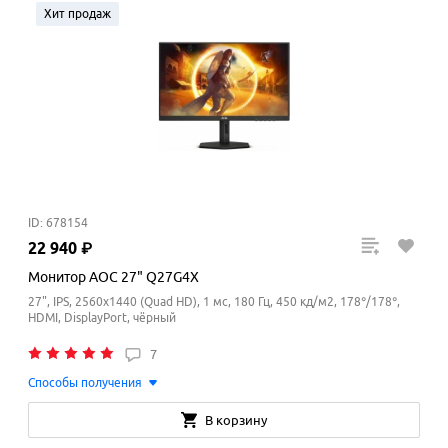
Хит продаж
ID: 678154
22
940
₽
Монитор AOC 27" Q27G4X
27", IPS, 2560x1440 (Quad HD), 1 мс, 180 Гц, 450 кд/м2, 178°/178°,
HDMI, DisplayPort, чёрный
7
Способы получения
В корзину