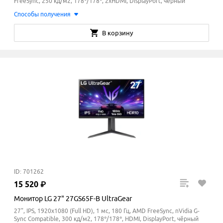
FreeSync, 250 кд/м2, 178°/178°, 2xHDMI, DisplayPort, чёрный
Способы получения
В корзину
ID: 701262
15
520
₽
Монитор LG 27" 27GS65F-B UltraGear
27", IPS, 1920x1080 (Full HD), 1 мс, 180 Гц, AMD FreeSync, nVidia G-
Sync Compatible, 300 кд/м2, 178°/178°, HDMI, DisplayPort, чёрный