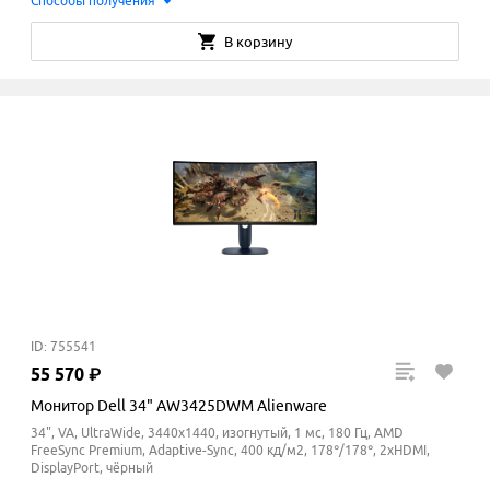
Способы получения
В корзину
ID: 755541
55
570
₽
Монитор Dell 34" AW3425DWM Alienware
34", VA, UltraWide, 3440x1440, изогнутый, 1 мс, 180 Гц, AMD
FreeSync Premium, Adaptive-Sync, 400 кд/м2, 178°/178°, 2xHDMI,
DisplayPort, чёрный