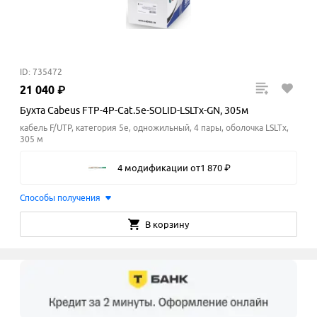
ID: 735472
21
040
₽
Бухта Cabeus FTP-4P-Cat.5e-SOLID-LSLTx-GN, 305м
кабель F/UTP, категория 5e, одножильный, 4 пары, оболочка LSLTx,
305 м
4 модификации
от
1
870
₽
Способы получения
В корзину