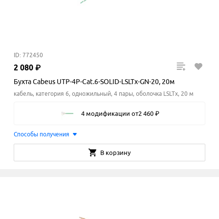
ID: 772450
2
080
₽
Бухта Cabeus UTP-4P-Cat.6-SOLID-LSLTx-GN-20, 20м
кабель, категория 6, одножильный, 4 пары, оболочка LSLTx, 20 м
4 модификации
от
2
460
₽
Способы получения
В корзину