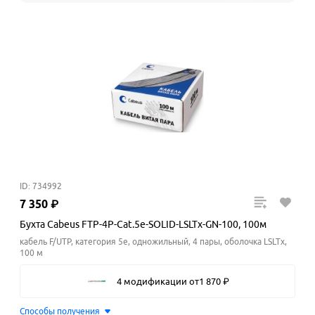
ID: 734992
7
350
₽
Бухта Cabeus FTP-4P-Cat.5e-SOLID-LSLTx-GN-100, 100м
кабель F/UTP, категория 5e, одножильный, 4 пары, оболочка LSLTx,
100 м
4 модификации
от
1
870
₽
Способы получения