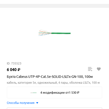
ID: 735523
6
040
₽
Бухта Cabeus UTP-4P-Cat.5e-SOLID-LSLTx-GN-100, 100м
кабель, категория 5e, одножильный, 4 пары, оболочка LSLTx, 100 м
4 модификации
от
1
530
₽
Способы получения