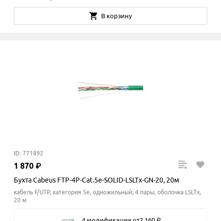
В корзину
ID: 771892
1
870
₽
Бухта Cabeus FTP-4P-Cat.5e-SOLID-LSLTx-GN-20, 20м
кабель F/UTP, категория 5e, одножильный, 4 пары, оболочка LSLTx,
20 м
4 модификации
от
2
160
₽