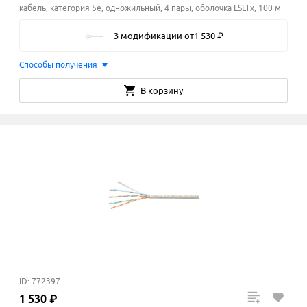
кабель, категория 5e, одножильный, 4 пары, оболочка LSLTx, 100 м
3 модификации
от
1
530
₽
Способы получения
В корзину
ID: 772397
1
530
₽