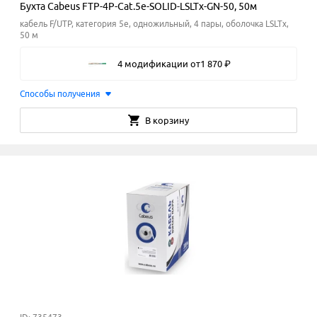
Бухта Cabeus FTP-4P-Cat.5e-SOLID-LSLTx-GN-50, 50м
кабель F/UTP, категория 5e, одножильный, 4 пары, оболочка LSLTx,
50 м
4 модификации
от
1
870
₽
Способы получения
В корзину