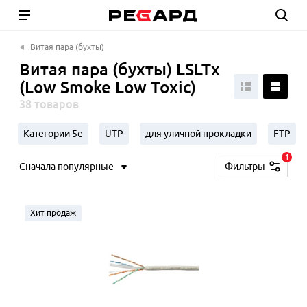
Витая пара (бухты)
Витая пара (бухты) LSLTx
(Low Smoke Low Toxic)
38 товаров
Категории 5e
UTP
для уличной прокладки
FTP
1
Сначала популярные
Фильтры
Хит продаж