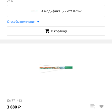
25 м
4 модификации
от
1
870
₽
Способы получения
В корзину
ID: 771463
3
880
₽