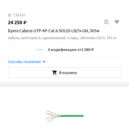
ID: 735547
24
250
₽
Бухта Cabeus UTP-4P-Cat.6-SOLID-LSLTx-GN, 305м
кабель, категория 6, одножильный, 4 пары, оболочка LSLTx, 305 м
4 модификации
от
2
080
₽
Способы получения
В корзину