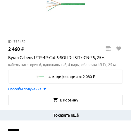
ID: 772452
2
460
₽
Бухта Cabeus UTP-4P-Cat.6-SOLID-LSLTx-GN-25, 25м
кабель, категория 6, одножильный, 4 пары, оболочка LSLTx, 25 м
4 модификации
от
2
080
₽
Способы получения
В корзину
Показать ещё