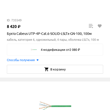
ID: 735549
8
420
₽
Бухта Cabeus UTP-4P-Cat.6-SOLID-LSLTx-GN-100, 100м
кабель, категория 6, одножильный, 4 пары, оболочка LSLTx, 100 м
4 модификации
от
2
080
₽
Способы получения
В корзину