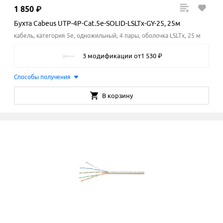
1
850
₽
Бухта Cabeus UTP-4P-Cat.5e-SOLID-LSLTx-GY-25, 25м
кабель, категория 5e, одножильный, 4 пары, оболочка LSLTx, 25 м
3 модификации
от
1
530
₽
Способы получения
В корзину