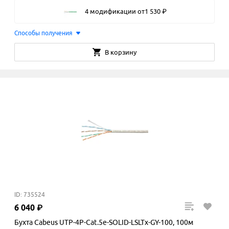
4 модификации
от
1
530
₽
Способы получения
В корзину
ID: 735524
6
040
₽
Бухта Cabeus UTP-4P-Cat.5e-SOLID-LSLTx-GY-100, 100м