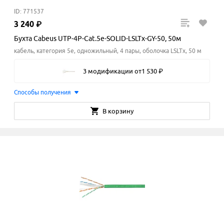
ID: 771537
3
240
₽
Бухта Cabeus UTP-4P-Cat.5e-SOLID-LSLTx-GY-50, 50м
кабель, категория 5e, одножильный, 4 пары, оболочка LSLTx, 50 м
3 модификации
от
1
530
₽
Способы получения
В корзину