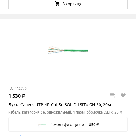
В корзину
ID: 772396
1
530
₽
Бухта Cabeus UTP-4P-Cat.5e-SOLID-LSLTx-GN-20, 20м
кабель, категория 5e, одножильный, 4 пары, оболочка LSLTx, 20 м
4 модификации
от
1
850
₽