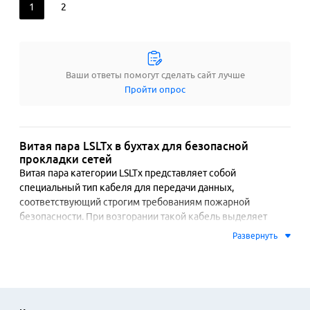
1
2
Ваши ответы помогут сделать сайт лучше
Пройти опрос
Витая пара LSLTx в бухтах для безопасной
прокладки сетей
Витая пара категории LSLTx представляет собой 
специальный тип кабеля для передачи данных, 
соответствующий строгим требованиям пожарной 
безопасности. При возгорании такой кабель выделяет 
пониженное количество дыма и токсичных 
Развернуть
газогенераторов, что критически важно для общественных 
зданий, офисных центров, учебных заведений и 
медицинских учреждений. Эта особенность обеспечивает 
больше времени для безопасной эвакуации людей и 
снижает риск отравления продуктами горения.
