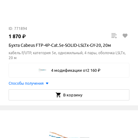
ID: 771894
1
870
₽
Бухта Cabeus FTP-4P-Cat.5e-SOLID-LSLTx-GY-20, 20м
кабель F/UTP, категория 5e, одножильный, 4 пары, оболочка LSLTx,
20 м
4 модификации
от
2
160
₽
Способы получения
В корзину