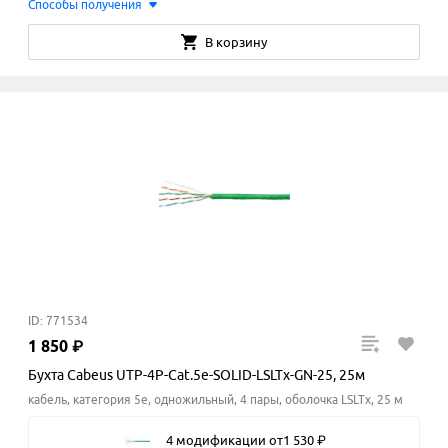
Способы получения
В корзину
ID: 771534
1
850
₽
Бухта Cabeus UTP-4P-Cat.5e-SOLID-LSLTx-GN-25, 25м
кабель, категория 5e, одножильный, 4 пары, оболочка LSLTx, 25 м
4 модификации
от
1
530
₽