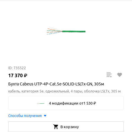
ID: 735522
17
370
₽
Бухта Cabeus UTP-4P-Cat.5e-SOLID-LSLTx-GN, 305м
кабель, категория 5e, одножильный, 4 пары, оболочка LSLTx, 305 м
4 модификации
от
1
530
₽
Способы получения
В корзину