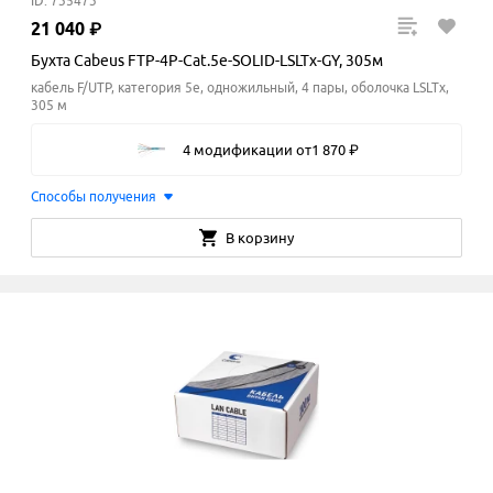
ID: 735473
21
040
₽
Бухта Cabeus FTP-4P-Cat.5e-SOLID-LSLTx-GY, 305м
кабель F/UTP, категория 5e, одножильный, 4 пары, оболочка LSLTx,
305 м
4 модификации
от
1
870
₽
Способы получения
В корзину