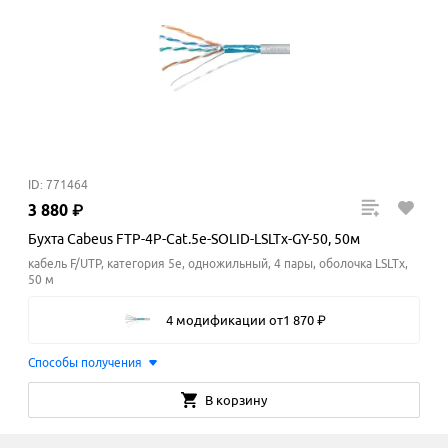
ID: 771464
3
880
₽
Бухта Cabeus FTP-4P-Cat.5e-SOLID-LSLTx-GY-50, 50м
кабель F/UTP, категория 5e, одножильный, 4 пары, оболочка LSLTx,
50 м
4 модификации
от
1
870
₽
Способы получения
В корзину