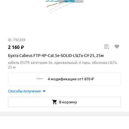
ID: 792269
2
160
₽
Бухта Cabeus FTP-4P-Cat.5e-SOLID-LSLTx-GY-25, 25м
кабель F/UTP, категория 5e, одножильный, 4 пары, оболочка LSLTx,
25 м
4 модификации
от
1
870
₽
Способы получения
В корзину