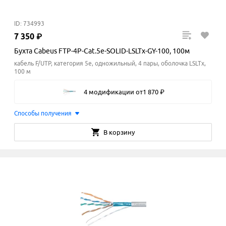
ID: 734993
7
350
₽
Бухта Cabeus FTP-4P-Cat.5e-SOLID-LSLTx-GY-100, 100м
кабель F/UTP, категория 5e, одножильный, 4 пары, оболочка LSLTx,
100 м
4 модификации
от
1
870
₽
Способы получения
В корзину