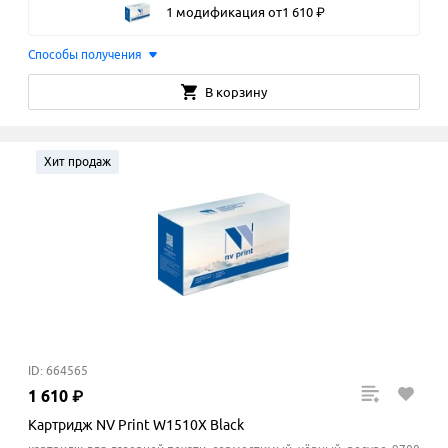
1 модификация
от
1
610
₽
Способы получения
В корзину
Хит продаж
ID: 664565
1
610
₽
Картридж NV Print W1510X Black