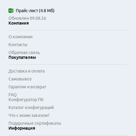
моделей, используемых в домашних условиях и малых 
офисах. Материалы подходят для печати текстовых 
Прайс-лист
(
4.8 Мб
)
документов и графики с удовлетворительной 
Обновлен 09.08.26
детализацией.

Компания
Использование совместимых расходников NV Print 
О компании
является практичным решением для ежедневных задач. 
Контакты
Продукция проходит контроль на всех этапах, что 
Обратная связь
минимизирует риск брака. Ресурс каждого картриджа 
Покупателям
соответствует заявленным страницам, обеспечивая 
предсказуемый расход. Доступность отдельных 
Доставка и оплата
компонентов увеличивает срок службы печатающего 
Самовывоз
устройства, сокращая общие затраты на его содержание.
Гарантия и возврат
FAQ
Конфигуратор ПК
Каталог конфигураций
Что с моим заказом?
Подарочные сертификаты
Информация