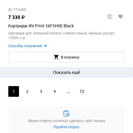
ID: 775489
7
330
₽
Картридж NV Print 56F5H0E Black
картридж для лазерной печати, совместимый, чёрный, ресурс:
15000 стр.
Способы получения
В корзину
Показать ещё
1
2
3
4
...
72
Ваши ответы помогут сделать сайт лучше
Пройти опрос