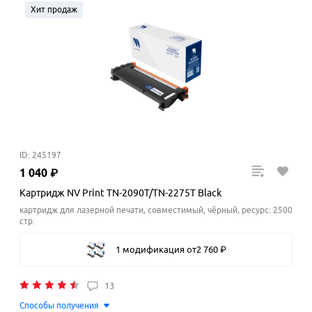
Хит продаж
ID: 245197
1
040
₽
Картридж NV Print TN-2090T/TN-2275T Black
картридж для лазерной печати, совместимый, чёрный, ресурс: 2500
стр.
1 модификация
от
2
760
₽
13
Способы получения