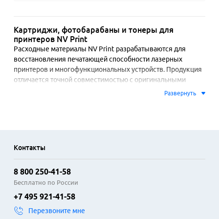
Картриджи, фотобарабаны и тонеры для
принтеров NV Print
Расходные материалы NV Print разрабатываются для 
восстановления печатающей способности лазерных 
принтеров и многофункциональных устройств. Продукция 
отличается точной совместимостью с оригинальными 
аппаратами, что обеспечивает стабильную работу без 
Развернуть
сбоев. В основе картриджей лежат фотобарабаны с 
повышенным ресурсом и тонеры, создающие четкие, не 
осыпающиеся отпечатки. Технология производства 
исключает просыпание красящего порошка, защищая 
механизмы устройства от преждевременного износа.

Контакты
Ассортимент включает как полностью собранные 
8 800 250-41-58
картриджи, так и отдельные компоненты: тонер-
картриджи, фотобарабаны и узлы проявки. Это позволяет 
Бесплатно по России
проводить как полную замену блока, так и экономичную 
+7 495 921-41-58
перезаправку или восстановление ключевых деталей. 
Перезвоните мне
Совместимость подтверждена с широким перечнем 