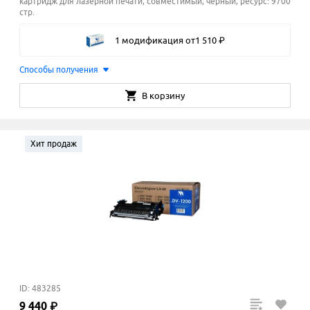
картридж для лазерной печати, совместимый, чёрный, ресурс: 9700
стр.
1 модификация
от
1
510
₽
Способы получения
В корзину
Хит продаж
ID: 483285
9
440
₽