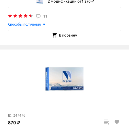
2 модификации
от
1
270
₽
11
Способы получения
В корзину
ID: 247476
870
₽