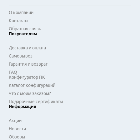
долгий срок службы. Вытяжки Faber совместимы с 
большинством стандартных вентиляционных систем. 
О компании
Приборы рассчитаны на непрерывную работу в условиях 
Контакты
домашней кухни, поддерживая чистоту воздуха и защищая 
Обратная связь
мебель от оседания жира.
Покупателям
Доставка и оплата
Самовывоз
Гарантия и возврат
FAQ
Конфигуратор ПК
Каталог конфигураций
Что с моим заказом?
Подарочные сертификаты
Информация
Акции
Новости
Обзоры