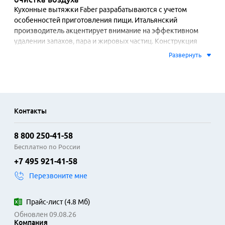
Кухонные вытяжки Faber разрабатываются с учетом 
особенностей приготовления пищи. Итальянский 
производитель акцентирует внимание на эффективном 
удалении запахов, пара и жировых частиц. Конструкция 
многих моделей включает систему фильтрации с 
Развернуть
жироулавливающими алюминиевыми фильтрами и 
угольными картриджами для рециркуляции. Технология 
отвода воздуха адаптирована для подключения к 
вентиляционным каналам.

Контакты
В ассортименте представлены встраиваемые, купольные, 
наклонные и островные модели. Это позволяет подобрать 
8 800 250-41-58
устройство для разных планировок кухни и стилей 
интерьера. Особенностью ряда вытяжек является низкий 
Бесплатно по России
уровень шума при высокой производительности. 
+7 495 921-41-58
Управление может быть сенсорным или механическим, с 
Перезвоните мне
несколькими скоростными режимами и подсветкой на 
светодиодах.

Прайс-лист
(
4.8 Мб
)
Использование качественных материалов, таких как 
Обновлен 09.08.26
нержавеющая сталь и закаленное стекло, обеспечивает 
Компания