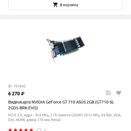
В корзину
ID: 703642
6
270
₽
Видеокарта NVIDIA GeForce GT 710 ASUS 2GB (GT710-SL-
2GD5-BRK-EVO)
PCI-E 2.0, ядро - 954 МГц, 2 ГБ памяти GDDR5 5012
МГц
, 64 бит, VGA,
DVI, HDMI, длина 170 мм, Retail
1