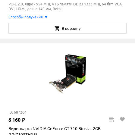
PCI-E 2.0, ядро - 954 МГц, 4 ГБ памяти DDR3 1333
МГц
, 64 бит, VGA,
DVI, HDMI, длина 140 мм, Retail
Способы получения
В корзину
ID: 687264
6
160
₽
Видеокарта NVIDIA GeForce GT 710 Biostar 2GB
(VN7103THX6)