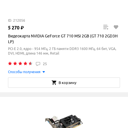
ID: 212056
5
270
₽
Видеокарта NVIDIA GeForce GT 710 MSI 2GB (GT 710 2GD3H
LP)
PCI-E 2.0, ядро - 954 МГц, 2 ГБ памяти DDR3 1600
МГц
, 64 бит, VGA,
DVI, HDMI, длина 146 мм, Retail
25
Способы получения
В корзину