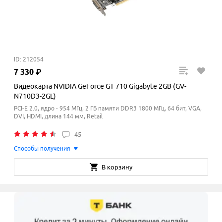
ID: 212054
7
330
₽
Видеокарта NVIDIA GeForce GT 710 Gigabyte 2GB (GV-
N710D3-2GL)
PCI-E 2.0, ядро - 954 МГц, 2 ГБ памяти DDR3 1800
МГц
, 64 бит, VGA,
DVI, HDMI, длина 144 мм, Retail
45
Способы получения
В корзину