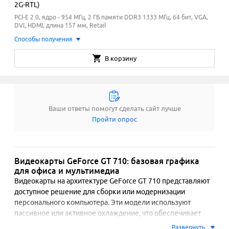
2G-RTL)
PCI-E 2.0, ядро - 954 МГц, 2 ГБ памяти DDR3 1333
МГц
, 64 бит, VGA,
DVI, HDMI, длина 157 мм, Retail
Способы получения
В корзину
Ваши ответы помогут сделать сайт лучше
Пройти опрос
Видеокарты GeForce GT 710: базовая графика
для офиса и мультимедиа
Видеокарты на архитектуре GeForce GT 710 представляют 
доступное решение для сборки или модернизации 
персонального компьютера. Эти модели используют 
пассивное или активное охлаждение, что обеспечивает 
минимальный уровень шума во время работы. Карты не 
Развернуть