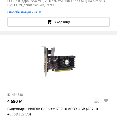
PCI-E 2.0, ядро - 954 МГц, 2 ГБ памяти DDR3 1333
МГц
, 64 бит, VGA,
DVI, HDMI, длина 146 мм, Retail
Способы получения
В корзину
ID: 494738
4
680
₽
Видеокарта NVIDIA GeForce GT 710 AFOX 4GB (AF710-
4096D3L5-V3)