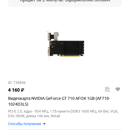
ID: 730846
4
160
₽
Видеокарта NVIDIA GeForce GT 710 AFOX 1GB (AF710-
1024D3L5)
PCI-E 2.0, ядро - 954 МГц, 1 ГБ памяти DDR3 1600
МГц
, 64 бит, VGA,
DVI, HDMI, длина 146 мм, Retail
Способы получения