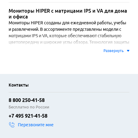
Мониторы HIPER с матрицами IPS и VA для дома
и офиса
Мониторы HIPER созданы для ежедневной работы, учебы 
и развлечений. В ассортименте представлены модели с 
матрицами IPS и VA, которые обеспечивают стабильную 
цветопередачу и широкие углы обзора. Технология защиты 
зрения с фильтром синего света и режимом Flicker Free 
Развернуть
снижает нагрузку на глаза при длительном использовании. 
Разрешение Full HD гарантирует четкую детализацию 
изображения.

Для комфортного подключения устройств мониторы 
Контакты
оснащены современными интерфейсами, включая HDMI и 
DisplayPort. Это обеспечивает совместимость с 
8 800 250-41-58
большинством системных блоков, ноутбуков и игровых 
консолей. Эргономичная подставка часто позволяет 
Бесплатно по России
регулировать наклон экрана, что помогает найти удобное 
+7 495 921-41-58
положение во время работы за столом.

Перезвоните мне
Линейка включает модели с диагоналями от 21.5 до 27 