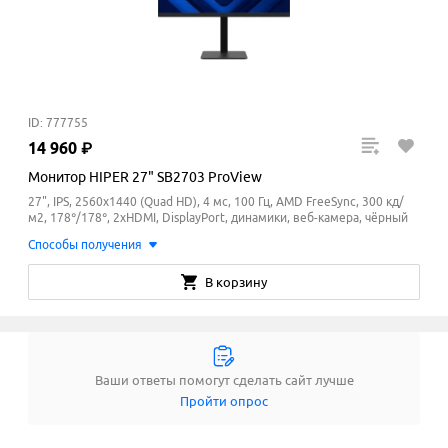
ID: 777755
14
960
₽
Монитор HIPER 27" SB2703 ProView
27", IPS, 2560x1440 (Quad HD), 4 мс, 100 Гц, AMD FreeSync, 300 кд/
м2, 178°/178°, 2xHDMI, DisplayPort, динамики, веб-камера, чёрный
Способы получения
В корзину
Ваши ответы помогут сделать сайт лучше
Пройти опрос