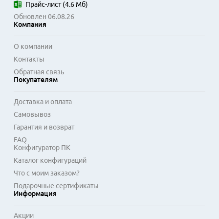
дюймов, что позволяет подобрать вариант для разных 
Прайс-лист
(
4.6 Мб
)
задач и размеров рабочего пространства. Такие мониторы 
Обновлен 06.08.26
подходят для офисных приложений, просмотра видео, веб-
Компания
серфинга и непритязательных компьютерных игр. Простая 
настройка и надежная сборка делают технику готовой к 
О компании
использованию сразу после распаковки.
Контакты
Обратная связь
Покупателям
Доставка и оплата
Самовывоз
Гарантия и возврат
FAQ
Конфигуратор ПК
Каталог конфигураций
Что с моим заказом?
Подарочные сертификаты
Информация
Акции