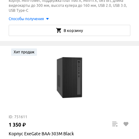
корпус Mini-Tower, поддержка плат mATX, Mini-ITX, без БП, длина
видеокарты до 300 мм, высота кулера до 160
мм
, USB 2.0, USB 3.0,
USB Type-C
Способы получения
В корзину
Хит продаж
ID: 751611
1
350
₽
Корпус ExeGate BAA-303M Black