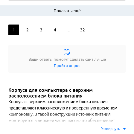
Показать ещё
1
2
3
4
...
32
Ваши ответы помогут сделать сайт лучше
Пройти опрос
Корпуса для компьютера с верхним
расположением блока питания
Корпуса с верхним расположением блока питания 
представляют классическую и проверенную временем 
компоновку. В такой конструкции источник питания 
монтируется в верхней части шасси, что обеспечивает 
естественный отвод тепла от процессора и материнской 
Развернуть
платы за счет конвекции. Эта схема часто предполагает 