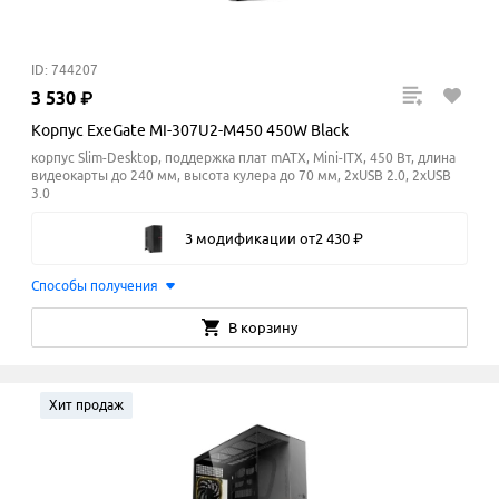
ID: 744207
3
530
₽
Корпус ExeGate MI-307U2-M450 450W Black
корпус Slim-Desktop, поддержка плат mATX, Mini-ITX, 450 Вт, длина
видеокарты до 240 мм, высота кулера до 70
мм
, 2xUSB 2.0, 2xUSB
3.0
3 модификации
от
2
430
₽
Способы получения
В корзину
Хит продаж