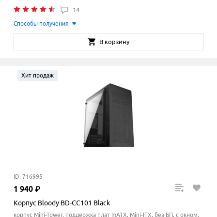
14
Способы получения
В корзину
Хит продаж
ID: 716995
1
940
₽
Корпус Bloody BD-CC101 Black
корпус Mini-Tower, поддержка плат mATX, Mini-ITX, без БП, с окном,