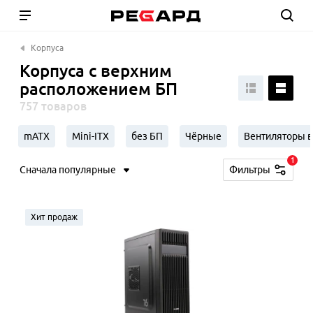
Корпуса
Корпуса с верхним
расположением БП
757 товаров
mATX
Mini-ITX
без БП
Чёрные
Вентиляторы в
1
Сначала популярные
Фильтры
Хит продаж