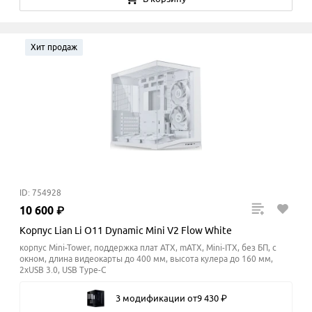
Хит продаж
ID: 754928
10
600
₽
Корпус Lian Li O11 Dynamic Mini V2 Flow White
корпус Mini-Tower, поддержка плат ATX, mATX, Mini-ITX, без БП, с
окном, длина видеокарты до 400 мм, высота кулера до 160
мм
,
2xUSB 3.0, USB Type-C
3 модификации
от
9
430
₽