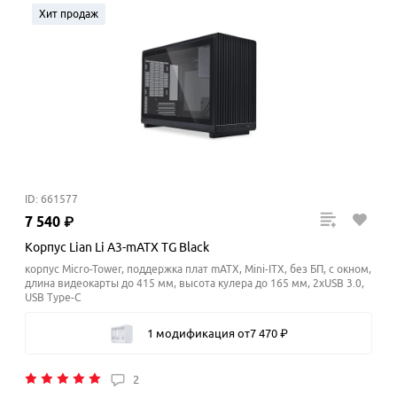
Хит продаж
ID: 661577
7
540
₽
Корпус Lian Li A3-mATX TG Black
корпус Micro-Tower, поддержка плат mATX, Mini-ITX, без БП, с окном,
длина видеокарты до 415 мм, высота кулера до 165
мм
, 2xUSB 3.0,
USB Type-C
1 модификация
от
7
470
₽
2