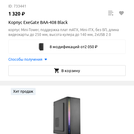
ID: 733441
1
320
₽
Корпус ExeGate BAA-408 Black
корпус Mini-Tower, поддержка плат mATX, Mini-ITX, без БП, длина
видеокарты до 250 мм, высота кулера до 140
мм
, 2xUSB 2.0
8 модификаций
от
2
050
₽
Способы получения
В корзину
Хит продаж