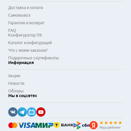
этом сегменте часто отличаются лаконичным дизайном и 
Доставка и оплата
наличием звукоизоляционных материалов. При сборке 
Самовывоз
системы важно учитывать длину видеокарты и высоту 
процессорного кулера, так как пространство в верхней 
Гарантия и возврат
части может быть ограничено блоком питания. Корпуса 
FAQ
данной конструкции остаются востребованным решением 
Конфигуратор ПК
для стабильных и сбалансированных конфигураций.
Каталог конфигураций
Что с моим заказом?
Подарочные сертификаты
Информация
Акции
Новости
Обзоры
Мы в соцсетях