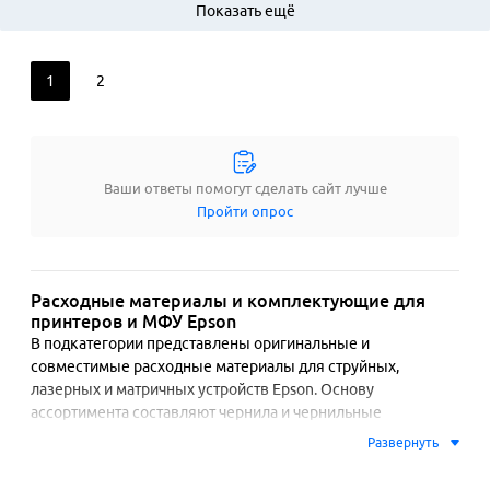
Показать ещё
1
2
Ваши ответы помогут сделать сайт лучше
Пройти опрос
Расходные материалы и комплектующие для
принтеров и МФУ Epson
В подкатегории представлены оригинальные и 
совместимые расходные материалы для струйных, 
лазерных и матричных устройств Epson. Основу 
ассортимента составляют чернила и чернильные 
картриджи, включая фирменные емкости для систем 
Развернуть
непрерывной подачи чернил. Отдельное внимание 
уделяется пигментным и водорастворимым чернилам, 