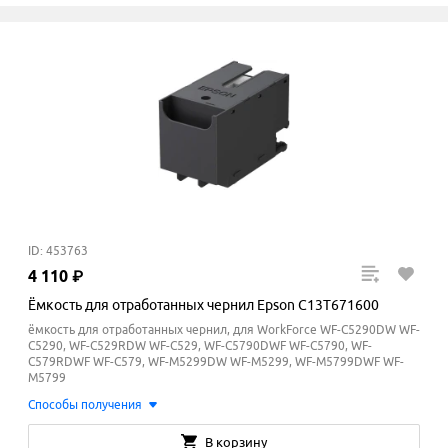
ID: 453763
4
110
₽
Ёмкость для отработанных чернил Epson C13T671600
ёмкость для отработанных чернил, для WorkForce WF-C5290DW WF-
C5290, WF-C529RDW WF-C529, WF-C5790DWF WF-C5790, WF-
C579RDWF WF-C579, WF-M5299DW WF-M5299, WF-M5799DWF WF-
M5799
Способы получения
В корзину