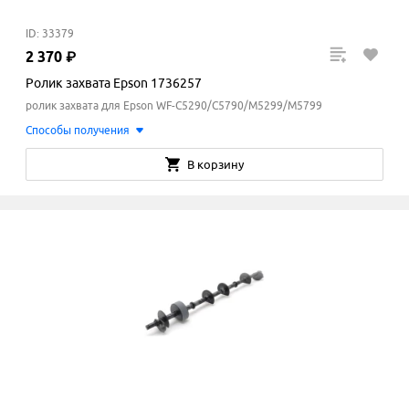
ID: 33379
2
370
₽
Ролик захвата Epson 1736257
ролик захвата для Epson WF-C5290/C5790/M5299/M5799
Способы получения
В корзину