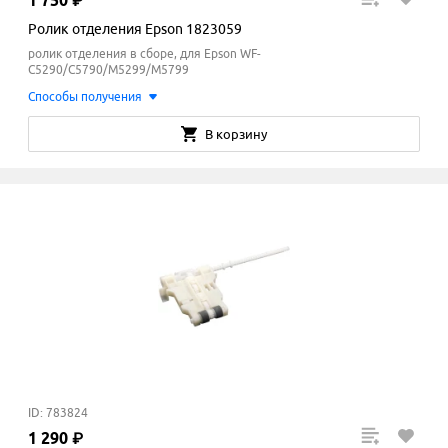
1
750
₽
Ролик отделения Epson 1823059
ролик отделения в сборе, для Epson WF-
C5290/C5790/M5299/M5799
Способы получения
В корзину
ID: 783824
1
290
₽