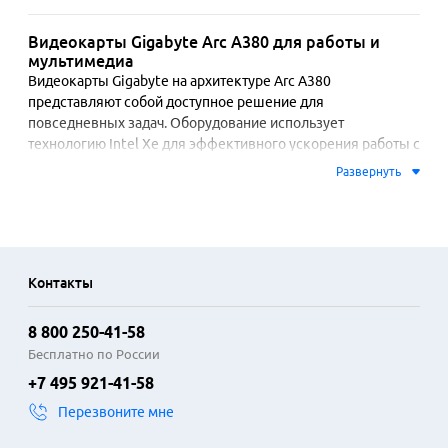
Видеокарты Gigabyte Arc A380 для работы и
мультимедиа
Видеокарты Gigabyte на архитектуре Arc A380 
представляют собой доступное решение для 
повседневных задач. Оборудование использует 
технологию Intel Xe для эффективного ускорения работы с 
графикой. Поддержка аппаратного кодирования и 
Развернуть
декодирования видео форматов AV1 обеспечивает 
быструю обработку потокового контента при невысокой 
нагрузке на систему.

Модели оснащены эффективной системой охлаждения с 
Контакты
несколькими вентиляторами, что способствует стабильной 
работе даже при длительной эксплуатации. Совместимость 
8 800 250-41-58
с современными интерфейсами, включая PCI Express 4.0 и 
разъемы DisplayPort и HDMI, позволяет подключать 
Бесплатно по России
несколько мониторов. Карты демонстрируют надежную 
+7 495 921-41-58
работу в офисных пакетах, браузерах, программах для 
Перезвоните мне
монтажа видео и обработки фотографий.
