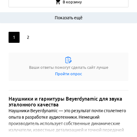
В корзину
Показать ещё
1
2
Ваши ответы помогут сделать сайт лучше
Пройти опрос
Наушники и гарнитуры Beyerdynamic для звука
эталонного качества
Наушники Beyerdynamic — это результат почти столетнего 
опыта в разработке аудиотехники. Немецкий 
производитель использует собственные динамические 
излучатели, известные детализацией и точной передачей 
частот. Многие модели оснащены сменными амбушюрами 