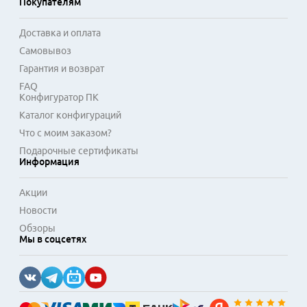
Покупателям
шумов или, наоборот, для естественного звукоизвлечения 
в открытых моделях. Использование качественных 
Доставка и оплата
материалов, таких как сталь, алюминий и высокоплотный 
Самовывоз
пластик, гарантирует надежность. Это оборудование 
выбирают за эталонный баланс между точностью звучания 
Гарантия и возврат
и практичностью в ежедневном использовании.
FAQ
Конфигуратор ПК
Каталог конфигураций
Что с моим заказом?
Подарочные сертификаты
Информация
Акции
Новости
Обзоры
Мы в соцсетях