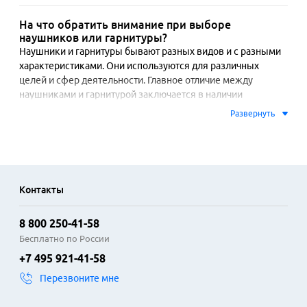
На что обратить внимание при выборе
наушников или гарнитуры?
Наушники и гарнитуры бывают разных видов и с разными 
характеристиками. Они используются для различных 
целей и сфер деятельности. Главное отличие между 
наушниками и гарнитурой заключается в наличии 
микрофона. Наушники предназначены только для 
Развернуть
прослушивания звука, тогда как гарнитура предоставляет 
возможность исходящей и входящей аудиосвязи. 
Прослушивание музыки и аудиофайлов - это, возможно, 
самое распространённое назначение наушников. Люди 
используют их для прослушивания музыки, подкастов, 
Контакты
аудиокниг и других аудиофайлов на своих мобильных 
устройствах, компьютерах. В многопользовательских 
8 800 250-41-58
онлайн-играх гарнитуры используют для общения с 
командой, а также для улучшения аудиоэффектов и 
Бесплатно по России
погружения в игровой мир. Гарнитуры используются для 
+7 495 921-41-58
звонков с мобильных телефонов, видеоконференций, 
Перезвоните мне
онлайн-обучения. Это лишь несколько примеров 
использования наушников и гарнитур. Основные 