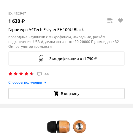
ID: 452947
1
630
₽
Гарнитура A4Tech Fstyler FH100U Black
проводные наушники с микрофоном, накладные, разъём
подключения: USB-A, диапазон частот: 20-20000 Гц, импеданс: 32
Ом, регулятор громкости
2 модификации
от
1
790
₽
44
Способы получения
В корзину