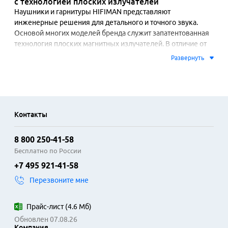
с технологией плоских излучателей
Наушники и гарнитуры HIFIMAN представляют 
инженерные решения для детального и точного звука. 
Основой многих моделей бренда служит запатентованная 
технология плоских магнитных излучателей. В отличие от 
традиционных динамических драйверов, эта конструкция 
Развернуть
обеспечивает минимальные искажения, быструю реакцию 
на сигнал и расширенную частотную характеристику. 
Звуковая картина отличается проработанностью мелких 
деталей, естественностью тембра и широкой сценой.

Контакты
Ассортимент включает проводные полноразмерные и 
внутриканальные наушники для домашнего 
8 800 250-41-58
прослушивания, а также беспроводные модели с 
поддержкой кодексов высокого разрешения, таких как 
Бесплатно по России
LDAC и aptX HD. Совместимость охватывает различные 
+7 495 921-41-58
источники: от специализированных цифро-аналоговых 
Перезвоните мне
преобразователей и усилителей до смартфонов и 
портативных плееров. Конструкция часто использует 
легкие и прочные материалы, а эргономика разработана 
Прайс-лист
(
4.6 Мб
)
для длительного использования.

Обновлен 07.08.26
Компания