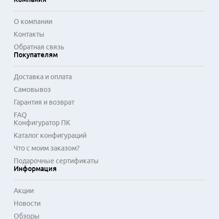
Применение продуктов HIFIMAN выходит за рамки 
бытового прослушивания музыки. Благодаря высокой 
О компании
детализации и нейтральной настройке звука, они 
Контакты
востребованы в задачах звукорежиссуры, монтажа 
Обратная связь
аудиодорожек и критического анализа музыкального 
Покупателям
материала. Технологические особенности делают 
оборудование инструментом для аудиофилов и 
Доставка и оплата
профессионалов, ценящих аутентичность и чистоту 
Самовывоз
воспроизведения.
Гарантия и возврат
FAQ
Конфигуратор ПК
Каталог конфигураций
Что с моим заказом?
Подарочные сертификаты
Информация
Акции
Новости
Обзоры