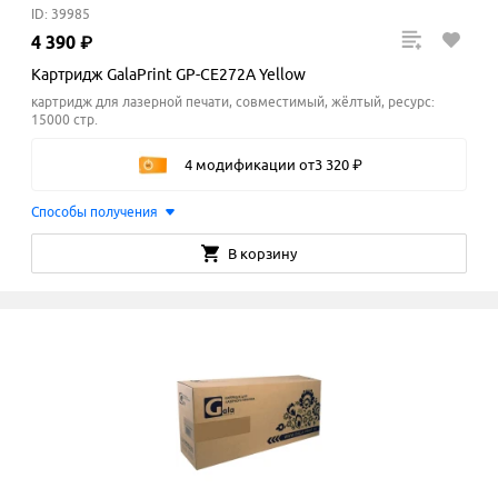
ID: 39985
4
390
₽
Картридж GalaPrint GP-CE272A Yellow
картридж для лазерной печати, совместимый, жёлтый, ресурс:
15000 стр.
4 модификации
от
3
320
₽
Способы получения
В корзину