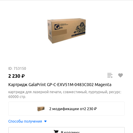
ID: 753150
2
230
₽
Картридж GalaPrint GP-C-EXV51M-0483C002 Magenta
картридж для лазерной печати, совместимый, пурпурный, ресурс:
60000 стр.
2 модификации
от
2
230
₽
Способы получения
В корзину