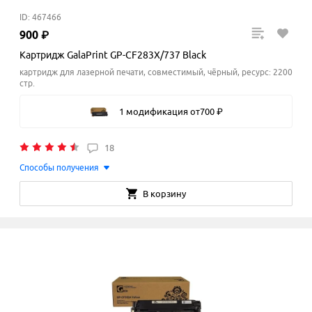
ID: 467466
900
₽
Картридж GalaPrint GP-CF283X/737 Black
картридж для лазерной печати, совместимый, чёрный, ресурс: 2200
стр.
1 модификация
от
700
₽
18
Способы получения
В корзину