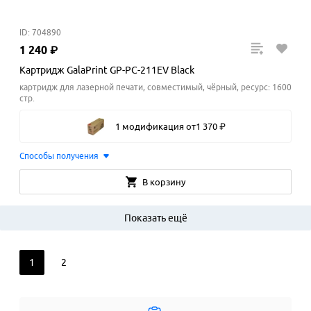
ID: 704890
1
240
₽
Картридж GalaPrint GP-PC-211EV Black
картридж для лазерной печати, совместимый, чёрный, ресурс: 1600
стр.
1 модификация
от
1
370
₽
Способы получения
В корзину
Показать ещё
1
2