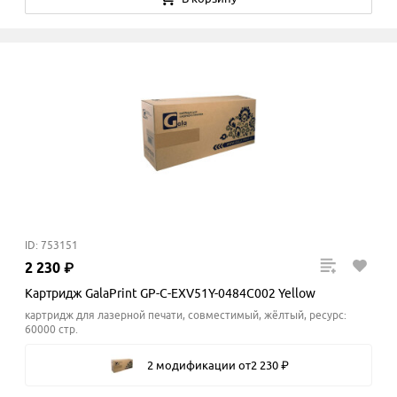
ID: 753151
2
230
₽
Картридж GalaPrint GP-C-EXV51Y-0484C002 Yellow
картридж для лазерной печати, совместимый, жёлтый, ресурс:
60000 стр.
2 модификации
от
2
230
₽