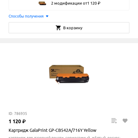
2 модификации
от
1
120
₽
Способы получения
В корзину
ID: 786935
1
120
₽
Картридж GalaPrint GP-CB542A/716Y Yellow
картридж для лазерной печати, совместимый, жёлтый, ресурс: