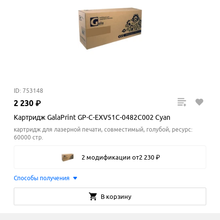
ID: 753148
2
230
₽
Картридж GalaPrint GP-C-EXV51C-0482C002 Cyan
картридж для лазерной печати, совместимый, голубой, ресурс:
60000 стр.
2 модификации
от
2
230
₽
Способы получения
В корзину