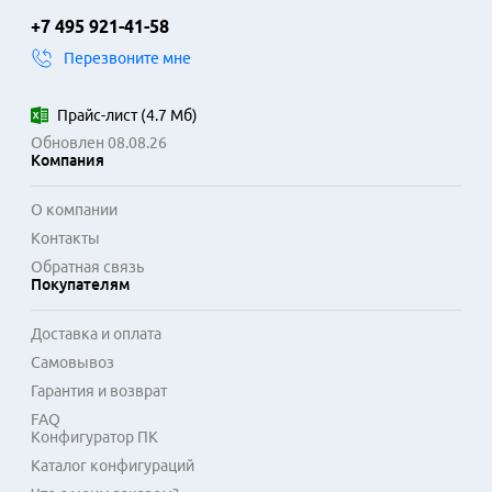
Фотобарабаны обладают повышенным ресурсом и 
+7 495 921-41-58
устойчивым светочувствительным слоем, что 
Перезвоните мне
минимизирует риск появления дефектов на страницах.

Использование оригинальных комплектующих в 
Прайс-лист
(
4.7 Мб
)
конструкции гарантирует корректную работу с системой 
Обновлен 08.08.26
очистки аппарата и точный учет уровня тонера. Широкий 
Компания
ассортимент позволяет подобрать расходники для 
большинства распространенных серий печатающих 
О компании
устройств. Надежность компонентов подтверждается 
Контакты
многоступенчатым контролем качества на производстве.
Обратная связь
Покупателям
Доставка и оплата
Самовывоз
Гарантия и возврат
FAQ
Конфигуратор ПК
Каталог конфигураций