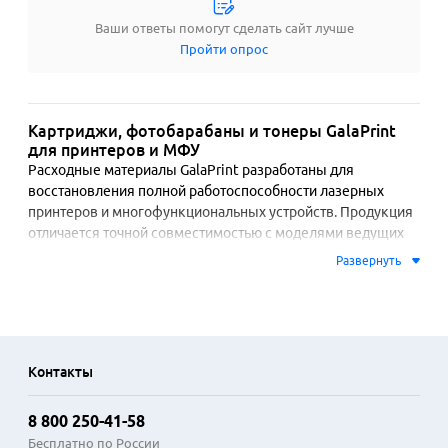
Ваши ответы помогут сделать сайт лучше
Пройти опрос
Картриджи, фотобарабаны и тонеры GalaPrint
для принтеров и МФУ
Расходные материалы GalaPrint разработаны для 
восстановления полной работоспособности лазерных 
принтеров и многофункциональных устройств. Продукция 
отличается точной совместимостью с моделями ведущих 
производителей печатающей техники. В основе 
Развернуть
картриджей и фотобарабанов лежат проверенные 
компоненты, обеспечивающие стабильную передачу 
изображения и четкость текста на каждом отпечатке.

Тонеры GalaPrint производятся по технологии 
Контакты
микронизации частиц, что способствует равномерному 
распределению красящего состава и экономному расходу. 
8 800 250-41-58
Это решение подходит для регулярной печати документов 
в офисных условиях, учебных заведениях и дома. 
Бесплатно по России