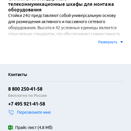
телекоммуникационные шкафы для монтажа
оборудования
Стойки 24U представляют собой универсальную основу 
для размещения активного и пассивного сетевого 
оборудования. Высота в 42 условных единицы является 
отраслевым стандартом, что обеспечивает совместимость 
с подавляющим большинством серверов, коммутаторов, 
Развернуть
патч-панелей и источников бесперебойного питания. 
Конструкция из стального профиля рассчитана на 
значительную нагрузку, а перфорированные дверцы и 
боковые панели способствуют эффективному отводу 
тепла.

Контакты
Такие стойки находят применение в серверных комнатах 
8 800 250-41-58
малого и среднего размера, центрах обработки данных, а 
также в аппаратных помещениях офисных зданий. Модели 
Бесплатно по России
с глухими стенками обеспечивают повышенный уровень 
+7 495 921-41-58
безопасности и шумоизоляции. Конфигурация с открытым 
Перезвоните мне
типом рамы удобна для быстрого доступа к кабелям и 
компонентам системы. Монтаж осуществляется на 
стандартные крепежные отверстития с шагом, 
Прайс-лист
(
4.8 Мб
)