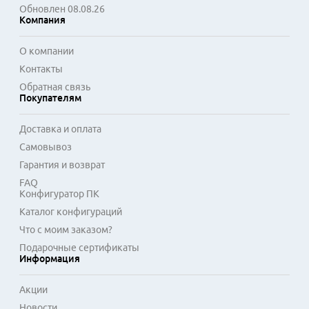
соответствующим общепринятым нормам.

Обновлен 08.08.26
Компания
Многие стойки поставляются в разобранном виде, что 
упрощает транспортировку и пронос в помещение. В 
О компании
базовую комплектацию часто входят регулируемые опоры 
Контакты
для выравнивания конструкции на неровном полу, а также 
Обратная связь
набор крепежных элементов. Дополнительно можно 
Покупателям
установить вентиляционные блоки, кабельные 
органайзеры и полки для размещения периферийных 
Доставка и оплата
устройств. Правильно подобранная стойка организует 
Самовывоз
рабочее пространство, упрощает обслуживание и 
продлевает срок службы установленного оборудования.
Гарантия и возврат
FAQ
Конфигуратор ПК
Каталог конфигураций
Что с моим заказом?
Подарочные сертификаты
Информация
Акции
Новости