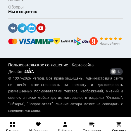
Обзоры
Мы в соцсетях
Пользовательское соглашение
Карта сайта
Дизайн
© 1997–
2026
Регард
. Все права защищены. Администрация сайта
не несёт ответственность за полноту и достоверность
размещаемых пользователями текстов, изображений, мнений и
оценок, а также любых других материалов в разделах "Отзывы",
"Обзоры", "Вопрос-ответ". Мнение автора может не совпадать с
мнением магазина.
Каталог
Избранное
Кабинет
Сравнение
Корзина