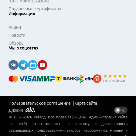
Что с моим заказом?
Подарочные сертификаты
Информация
Акции
Новости
Обзоры
Мы в соцсетях
Пользовательское соглашение
Карта сайта
Дизайн
© 1997–
2026
Регард
. Все права защищены. Администрация сайта
не несёт ответственность за полноту и достоверность
размещаемых пользователями текстов, изображений, мнений и