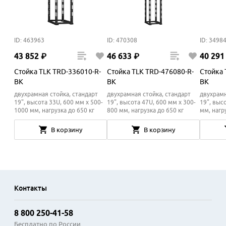
ID: 463963
ID: 470308
ID: 3498
43
852
₽
46
633
₽
40
291
Стойка TLK TRD-336010-R-
Стойка TLK TRD-476080-R-
Стойка 
BK
BK
BK
двухрамная стойка, стандарт
двухрамная стойка, стандарт
двухрамн
19", высота 33U, 600 мм x 500-
19", высота 47U, 600 мм x 300-
19", выс
1000
мм
, нагрузка до 650 кг
800
мм
, нагрузка до 650 кг
мм
, нагр
В корзину
В корзину
Контакты
8 800 250-41-58
Бесплатно по России