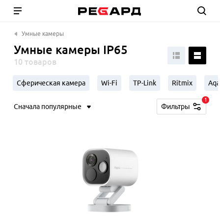
Умные камеры
Умные камеры IP65
10 товаров
Сферическая камера
Wi-Fi
TP-Link
Ritmix
Aqa
1
Сначала популярные
Фильтры