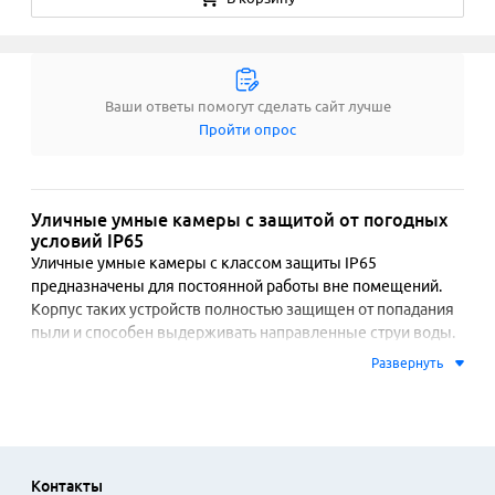
Ваши ответы помогут сделать сайт лучше
Пройти опрос
Уличные умные камеры с защитой от погодных
условий IP65
Уличные умные камеры с классом защиты IP65 
предназначены для постоянной работы вне помещений. 
Корпус таких устройств полностью защищен от попадания 
пыли и способен выдерживать направленные струи воды. 
Это позволяет технике функционировать в дождь, 
Развернуть
снегопад и при сильном ветре, обеспечивая непрерывное 
наблюдение за придомовой территорией, входной группой, 
гаражом или дачным участком.

Основой работы таких камер является передача 
Контакты