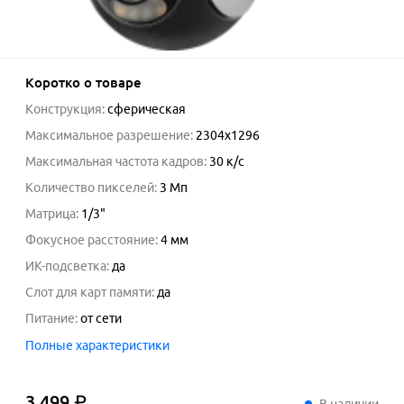
Коротко о товаре
Конструкция
:
сферическая
Максимальное разрешение
:
2304x1296
Максимальная частота кадров
:
30
к/с
Количество пикселей
:
3 Мп
Матрица
:
1/3"
Фокусное расстояние
:
4
мм
ИК-подсветка
:
да
Слот для карт памяти
:
да
Питание
:
от сети
Полные характеристики
3 499 ₽
3
499
₽