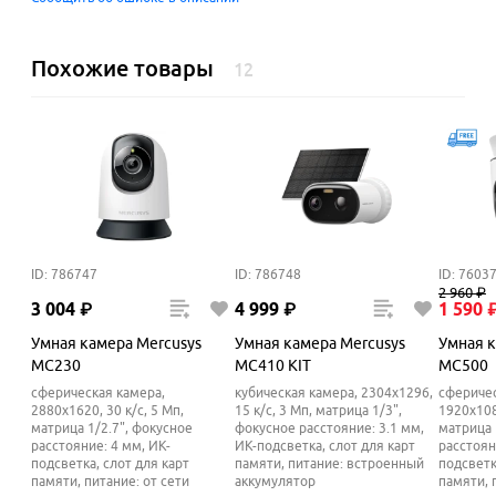
Похожие товары
12
ID: 786747
ID: 786748
ID: 7603
2
960
₽
3
004
₽
4
999
₽
1
590
Умная камера Mercusys
Умная камера Mercusys
Умная к
MC230
MC410 KIT
MC500
сферическая камера,
кубическая камера, 2304x1296,
сферичес
2880x1620, 30 к/с, 5 Мп,
15 к/с, 3 Мп, матрица 1/3",
1920x1080
матрица 1/2.7", фокусное
фокусное расстояние: 3.1 мм,
матрица 
расстояние: 4 мм, ИК-
ИК-подсветка, слот для карт
расстоян
подсветка, слот для карт
памяти, питание: встроенный
подсветк
памяти, питание: от сети
аккумулятор
памяти, 