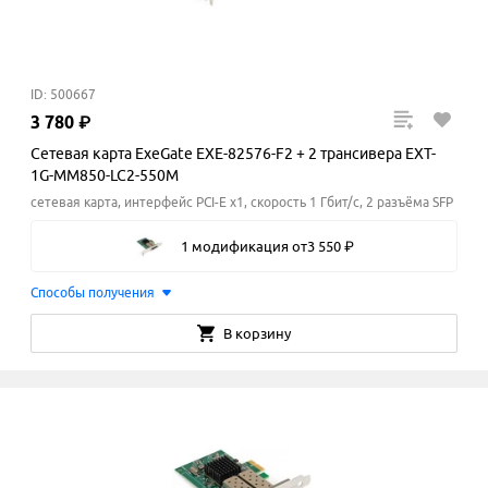
ID: 500667
3
780
₽
Сетевая карта ExeGate EXE-82576-F2 + 2 трансивера EXT-
1G-MM850-LC2-550M
сетевая карта, интерфейс PCI-E x1, скорость 1 Гбит/с, 2 разъёма SFP
1 модификация
от
3
550
₽
Способы получения
В корзину