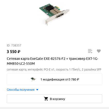
ID: 738357
3
550
₽
Сетевая карта ExeGate EXE-82576-F2 + трансивер EXT-1G-
MM850-LC2-550M
сетевая карта, интерфейс PCI-E x1, скорость 1 Гбит/с, 2 разъёма SFP
1 модификация
от
3
780
₽
Способы получения
В корзину