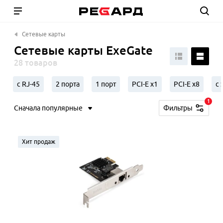
Сетевые карты
Сетевые карты ExeGate
28 товаров
с RJ-45
2 порта
1 порт
PCI-E x1
PCI-E x8
с 
1
Сначала популярные
Фильтры
Хит продаж