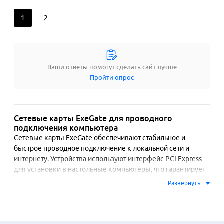
1
2
Ваши ответы помогут сделать сайт лучше
Пройти опрос
Сетевые карты ExeGate для проводного
подключения компьютера
Сетевые карты ExeGate обеспечивают стабильное и 
быстрое проводное подключение к локальной сети и 
интернету. Устройства используют интерфейс PCI Express 
для установки в настольные компьютеры, что гарантирует 
высокую пропускную способность и минимальные 
Развернуть
задержки. Модели поддерживают технологию Gigabit 
Ethernet со скоростью до 1000 Мбит/с, что актуально для 
передачи больших файлов, онлайн-игр и потокового видео 
в высоком разрешении.
