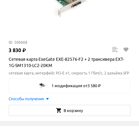
ID: 500668
3
830
₽
Сетевая карта ExeGate EXE-82576-F2 + 2 трансивера EXT-
1G-SM1310-LC2-20KM
сетевая карта, интерфейс PCI-E x1, скорость 1 Гбит/с, 2 разъёма SFP
1 модификация
от
3
580
₽
Способы получения
В корзину