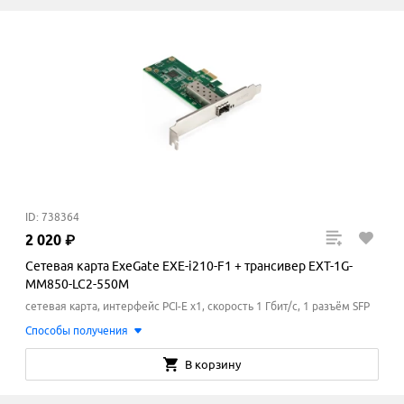
ID: 738364
2
020
₽
Сетевая карта ExeGate EXE-i210-F1 + трансивер EXT-1G-
MM850-LC2-550M
сетевая карта, интерфейс PCI-E x1, скорость 1 Гбит/с, 1 разъём SFP
Способы получения
В корзину