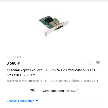
ID: 738361
3
580
₽
Сетевая карта ExeGate EXE-82576-F2 + трансивер EXT-1G-
SM1310-LC2-20KM
сетевая карта, интерфейс PCI-E x1, скорость 1 Гбит/с, 2 разъёма SFP
1 модификация
от
3
830
₽
Способы получения