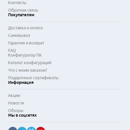
Контакты
снизить высокочастотные помехи, что важно для аудио- и 
Обратная связь
видеооборудования. Универсальность этих кабелей делает 
Покупателям
их необходимым аксессуаром для организации рабочего 
места или домашней медиасистемы.
Доставка и оплата
Самовывоз
Гарантия и возврат
FAQ
Конфигуратор ПК
Каталог конфигураций
Что с моим заказом?
Подарочные сертификаты
Информация
Акции
Новости
Обзоры
Мы в соцсетях