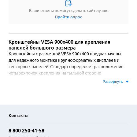
Ваши ответы помогут сделать сайт лучше
Пройти опрос
Кронштейны VESA 900x400 для крепления
панелей большого размера
Кронштейны с разметкой VESA 900x400 предназначены 
для надежного монтажа крупноформатных дисплеев и 
сенсорных панелей. Стандарт определяет расположение 
четырех точек крепления на тыльной стороне 
оборудования, что обеспечивает равномерное 
Развернуть
распределение нагрузки. Конструкции изготавливаются из 
стали высокой прочности, часто с порошковым покрытием 
для защиты от коррозии. Механизм многих моделей 
позволяет регулировать наклон экрана после установки 
для компенсации бликов.

Контакты
Данные кронштейны совместимы с телевизорами, 
8 800 250-41-58
профессиональными мониторами и информационными 