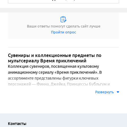
Ваши ответы помогут сделать сайт лучше
Пройти опрос
Сувениры и коллекционные предметы по
мультсериалу Время приключений
Коллекция сувениров, посвященная культовому 
анимационному сериалу «Время приключений». В 
ассортименте представлены фигурки ключевых 
персонажей — Финна, Джейка, Принцессы Бубльгум и 
Марселин. Фигурки отличаются детальной проработкой, 
Развернуть
устойчивостью и соответствием оригинальному дизайну. 
Для их создания применяется литье под давлением и 
ручная роспись, что обеспечивает высокую точность в 
передаче цветовой палитры и мелких элементов 
костюмов.

Контакты