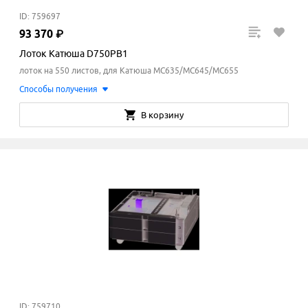
ID: 759697
93
370
₽
Лоток Катюша D750PB1
лоток на 550 листов, для Катюша MC635/MC645/MC655
Способы получения
В корзину
ID: 759710