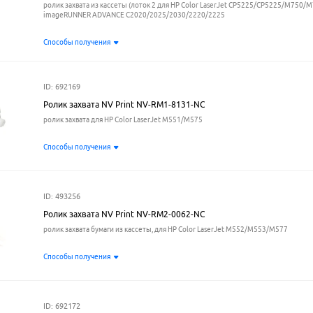
ролик захвата из кассеты (лоток 2 для HP Color LaserJet CP5225/CP5225/M750/M
imageRUNNER ADVANCE C2020/2025/2030/2220/2225
Способы получения
ID: 692169
Ролик захвата NV Print NV-RM1-8131-NC
ролик захвата для HP Color LaserJet M551/M575
Способы получения
ID: 493256
Ролик захвата NV Print NV-RM2-0062-NC
ролик захвата бумаги из кассеты, для HP Color LaserJet M552/M553/M577
Способы получения
ID: 692172