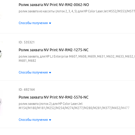
Ролик захвата NV Print NV-RM2-0062-NO
ролик захвата из кассеты (лоток 2, 3, 4, 5) для HP Color LaserJet M552/M553/M57
Способы получения
ID: 535321
Ролик захвата NV Print NV-RM2-1275-NC
ролик захвата, для HP LJ Enterprise M607, M608, M609, M631, M632, M633, M652,
M681, M682
Способы получения
ID: 692164
Ролик захвата NV Print NV-RM2-5576-NC
ролик захвата (лоток 2) для HP Color LaserJet
M154/M180/M181/M252/M254/M274/M277/M280/M281/M377/M452/M477
Способы получения