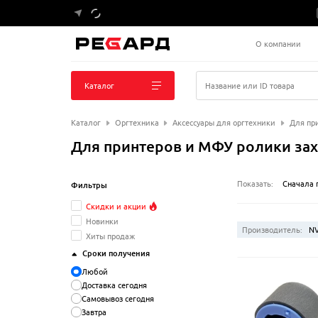
О компании
Каталог
Название или ID товара
Каталог
Оргтехника
Аксессуары для оргтехники
Для пр
Для принтеров и МФУ ролики захв
Показать:
Сначала 
Фильтры
Скидки и акции
Новинки
Производитель:
NV
Хиты продаж
Сроки получения
Любой
Доставка сегодня
Самовывоз сегодня
Завтра