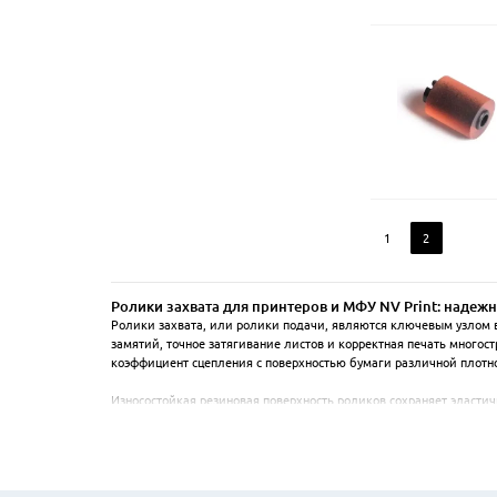
1
2
Ролики захвата для принтеров и МФУ NV Print: надеж
Ролики захвата, или ролики подачи, являются ключевым узлом в
замятий, точное затягивание листов и корректная печать много
коэффициент сцепления с поверхностью бумаги различной плотно
Износостойкая резиновая поверхность роликов сохраняет эластич
предусматривает точное соответствие оригинальным деталям по р
известных производителей.

Применение качественных роликов захвата продлевает ресурс все
практикой технического обслуживания офисной и домашней печа