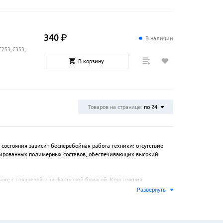
340
₽
В наличии
C253, C353,
В корзину
Товаров на странице:
по 24
остояния зависит бесперебойная работа техники: отсутствие 
изированных полимерных составов, обеспечивающих высокий 
аже с глянцевой или фактурной бумагой. Конструкция 
широком спектре моделей струйных и лазерных устройств от 
Развернуть
рная замена этого расходного элемента является стандартной 
го процесса в условиях высокой нагрузки.