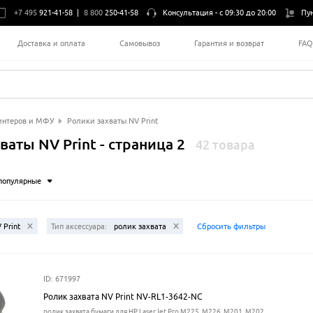
+7 495
921-41-58
|
8 800
250-41-58
Консультация -
с 09:30 до 20:00
Пу
Доставка и оплата
Самовывоз
Гарантия и возврат
FA
интеров и МФУ
Ролики захваты NV Print
аты NV Print - страница 2
42 товара
популярные
 Print
Тип аксессуара:
ролик захвата
Сбросить фильтры
ID: 671997
Ролик захвата NV Print NV-RL1-3642-NC
ролик захвата бумаги для HP LaserJet Pro M225, M226, M201, M202