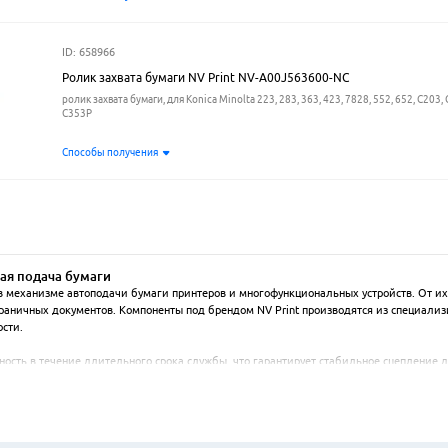
ID: 658966
Ролик захвата бумаги NV Print NV-A00J563600-NC
ролик захвата бумаги, для Konica Minolta 223, 283, 363, 423, 7828, 552, 652, C203, 
C353P
Способы получения
ная подача бумаги
 механизме автоподачи бумаги принтеров и многофункциональных устройств. От их с
страничных документов. Компоненты под брендом NV Print производятся из специал
сти.

ность в течение длительного срока службы, что гарантирует стабильное сцепление д
азмерам и посадочным местам. Такая совместимость позволяет проводить замену в 
го механизма подачи, предотвращая проскальзывание и перекосы носителей. Регуля
тной техники. Наличие данных комплектующих обеспечивает непрерывность печатно