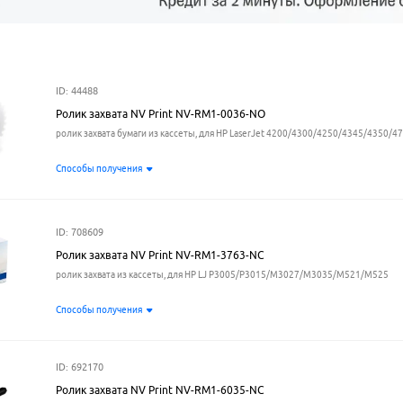
ID: 44488
Ролик захвата NV Print NV-RM1-0036-NO
ролик захвата бумаги из кассеты, для HP LaserJet 4200/4300/4250/4345/4350/4
Способы получения
ID: 708609
Ролик захвата NV Print NV-RM1-3763-NC
ролик захвата из кассеты, для HP LJ P3005/P3015/M3027/M3035/M521/M525
Способы получения
ID: 692170
Ролик захвата NV Print NV-RM1-6035-NC