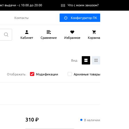
нкт выдачи -
с 10:00 до 20:00
Что с моим заказом?
Q
Контакты
Конфигуратор ПК
Кабинет
Сравнение
Избранное
Корзина
Вид:
Отображать:
Модификации
Архивные товары
310
₽
В наличии