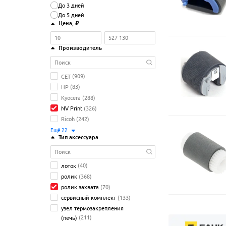
До 3 дней
До 5 дней
Цена
, ₽
Производитель
CET
(909)
HP
(83)
Kyocera
(288)
NV Print
(326)
Ricoh
(242)
Ещё
22
Тип аксессуара
лоток
(40)
ролик
(368)
ролик захвата
(70)
сервисный комплект
(133)
узел термозакрепления
(печь)
(211)