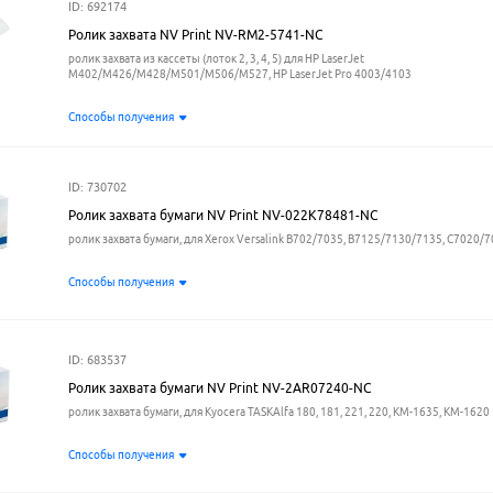
ID: 692174
Ролик захвата NV Print NV-RM2-5741-NC
ролик захвата из кассеты (лоток 2, 3, 4, 5) для HP LaserJet
M402/M426/M428/M501/M506/M527, HP LaserJet Pro 4003/4103
Способы получения
ID: 730702
Ролик захвата бумаги NV Print NV-022K78481-NC
ролик захвата бумаги, для Xerox Versalink B702/7035, B7125/7130/7135, C7020/
Способы получения
ID: 683537
Ролик захвата бумаги NV Print NV-2AR07240-NC
ролик захвата бумаги, для Kyocera TASKAlfa 180, 181, 221, 220, KM-1635, KM-1620
Способы получения