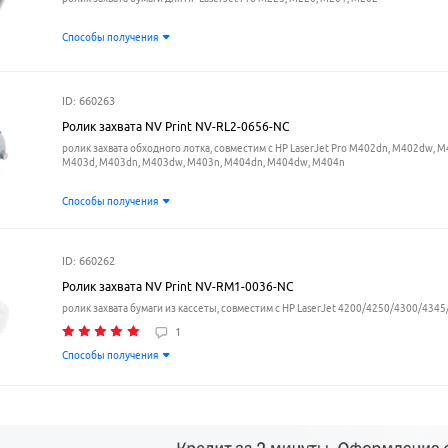
Способы получения
ID: 660263
Ролик захвата NV Print NV-RL2-0656-NC
ролик захвата обходного лотка, совместим с HP LaserJet Pro M402dn, M402dw, M
M403d, M403dn, M403dw, M403n, M404dn, M404dw, M404n
Способы получения
ID: 660262
Ролик захвата NV Print NV-RM1-0036-NC
ролик захвата бумаги из кассеты, совместим с HP LaserJet 4200/4250/4300/434
1
Способы получения