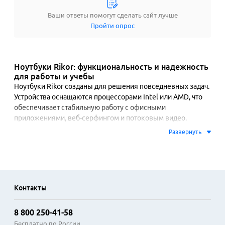
Ваши ответы помогут сделать сайт лучше
Пройти опрос
Ноутбуки Rikor: функциональность и надежность
для работы и учебы
Ноутбуки Rikor созданы для решения повседневных задач. 
Устройства оснащаются процессорами Intel или AMD, что 
обеспечивает стабильную работу с офисными 
приложениями, веб-серфингом и потоковым видео. 
Оперативная память объемом до 16 ГБ и накопители SSD 
Развернуть
способствуют быстрой загрузке системы и отзывчивости. 
Матовые экраны с диагональю 15,6 дюйма снижают 
нагрузку на зрение при длительном использовании.

Конструкция ноутбуков сочетает прочный пластиковый 
Контакты
корпус с практичной клавиатурой, обладающей удобным 
ходом клавиш. Модели оборудуются набором 
8 800 250-41-58
современных интерфейсов: несколькими портами USB, 
HDMI для подключения внешнего монитора и разъемом 
Бесплатно по России