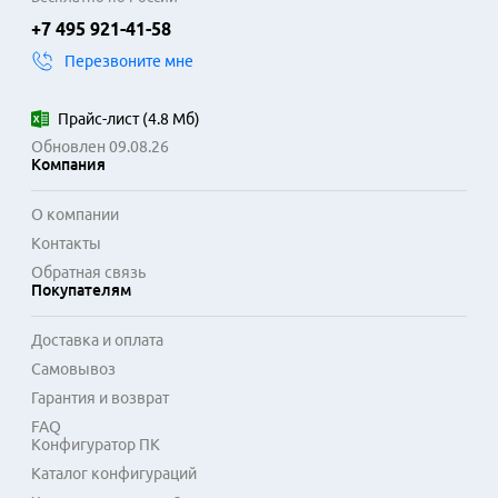
для проводной сети. Поддержка Wi-Fi и Bluetooth 
+7 495 921-41-58
позволяет легко подключать беспроводные 
Перезвоните мне
периферийные устройства. Встроенная аккумуляторная 
батарея рассчитана на несколько часов автономной 
работы.

Прайс-лист
(
4.8 Мб
)
Обновлен 09.08.26
Программная платформа на базе операционной системы 
Компания
Windows обеспечивает совместимость с широким 
спектром распространенного программного обеспечения. 
О компании
Такие ноутбуки подходят для образовательных 
Контакты
учреждений, домашнего использования и офисной работы, 
Обратная связь
где важны надежность и достаточная функциональность 
Покупателям
без излишеств. Аппаратная платформа рассчитана на 
многолетнюю эксплуатацию.
Доставка и оплата
Самовывоз
Гарантия и возврат
FAQ
Конфигуратор ПК
Каталог конфигураций