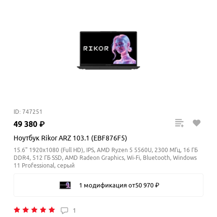
ID: 747251
49
380
₽
Ноутбук Rikor ARZ 103.1 (EBF876F5)
15.6" 1920x1080 (Full HD), IPS, AMD Ryzen 5 5560U, 2300 МГц, 16 ГБ
DDR4, 512 ГБ SSD, AMD Radeon Graphics, Wi-Fi, Bluetooth, Windows
11 Professional, серый
1 модификация
от
50
970
₽
1