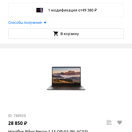
1 модификация
от
49
380
₽
Способы получения
В корзину
ID: 788920
28
850
₽
Ноутбук Rikor Neuro 1 15 OP-03 (RL-AC03)