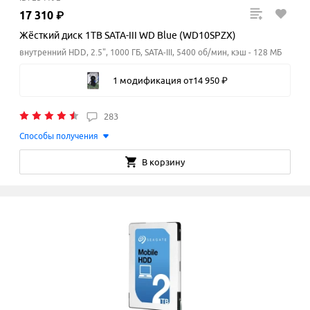
17
310
₽
Жёсткий диск 1TB SATA-III WD Blue (WD10SPZX)
внутренний HDD, 2.5", 1000 ГБ, SATA-III, 5400 об/мин, кэш - 128 МБ
1 модификация
от
14
950
₽
283
Способы получения
В корзину