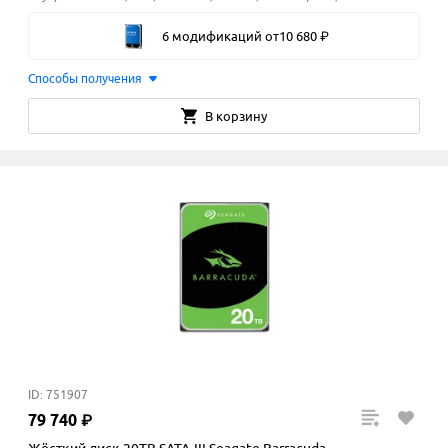
6 модификаций
от
10
680
₽
Способы получения
В корзину
ID: 751907
79
740
₽