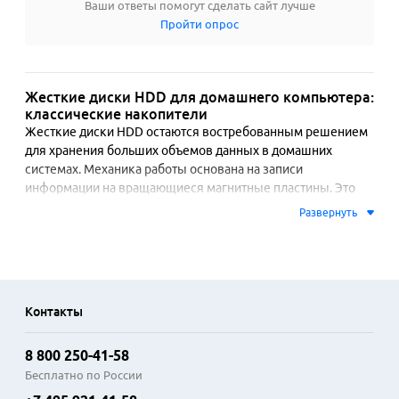
Ваши ответы помогут сделать сайт лучше
Пройти опрос
Жесткие диски HDD для домашнего компьютера:
классические накопители
Жесткие диски HDD остаются востребованным решением 
для хранения больших объемов данных в домашних 
системах. Механика работы основана на записи 
информации на вращающиеся магнитные пластины. Это 
обеспечивает значительную емкость при доступной цене 
Развернуть
за гигабайт. Современные модели для настольных ПК 
используют интерфейс SATA 6 Гбит/с и форм-фактор 3.5 
дюйма, что гарантирует совместимость с большинством 
корпусов и материнских плат.

Контакты
Ключевыми параметрами выбора являются объем памяти, 
скорость вращения шпинделя и объем кэш-памяти. 
8 800 250-41-58
Емкость варьируется от 500 ГБ до 18 ТБ, позволяя 
создавать обширные медиатеки, архивы фотографий и 
Бесплатно по России
резервные копии. Скорость вращения 5400 или 7200 