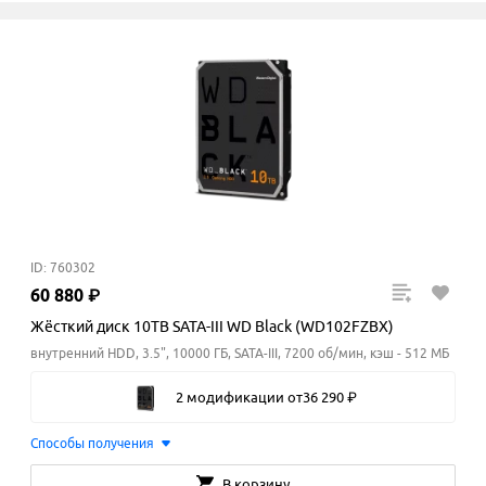
ID: 760302
60
880
₽
Жёсткий диск 10TB SATA-III WD Black (WD102FZBX)
внутренний HDD, 3.5", 10000 ГБ, SATA-III, 7200 об/мин, кэш - 512 МБ
2 модификации
от
36
290
₽
Способы получения
В корзину