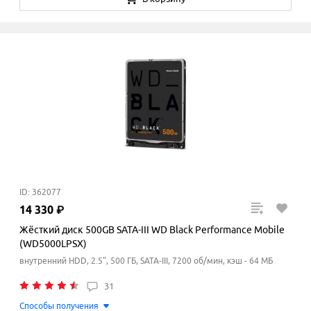
ID: 362077
14
330
₽
Жёсткий диск 500GB SATA-III WD Black Performance Mobile
(WD5000LPSX)
внутренний HDD, 2.5", 500 ГБ, SATA-III, 7200 об/мин, кэш - 64 МБ
31
Способы получения