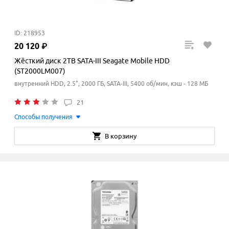
ID: 218953
20
120
₽
Жёсткий диск 2TB SATA-III Seagate Mobile HDD
(ST2000LM007)
внутренний HDD, 2.5", 2000 ГБ, SATA-III, 5400 об/мин, кэш - 128 МБ
21
Способы получения
В корзину