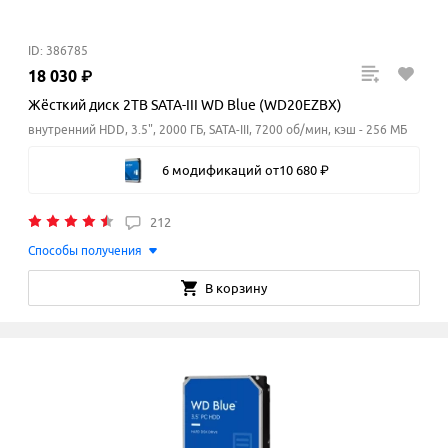
ID: 386785
18
030
₽
Жёсткий диск 2TB SATA-III WD Blue (WD20EZBX)
внутренний HDD, 3.5", 2000 ГБ, SATA-III, 7200 об/мин, кэш - 256 МБ
6 модификаций
от
10
680
₽
212
Способы получения
В корзину