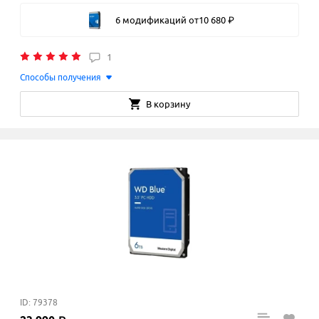
6 модификаций
от
10
680
₽
1
Способы получения
В корзину
ID: 79378