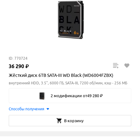
ID: 770724
36
290
₽
Жёсткий диск 6TB SATA-III WD Black (WD6004FZBX)
внутренний HDD, 3.5", 6000 ГБ, SATA-III, 7200 об/мин, кэш - 256 МБ
2 модификации
от
49
280
₽
Способы получения
В корзину