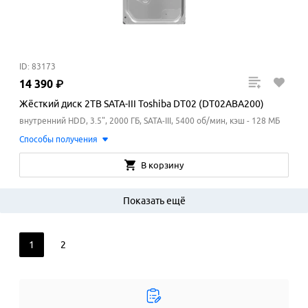
ID: 83173
14
390
₽
Жёсткий диск 2TB SATA-III Toshiba DT02 (DT02ABA200)
внутренний HDD, 3.5", 2000 ГБ, SATA-III, 5400 об/мин, кэш - 128 МБ
Способы получения
В корзину
Показать ещё
1
2