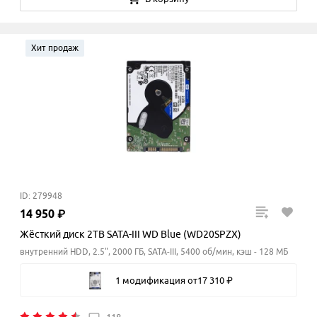
Хит продаж
ID: 279948
14
950
₽
Жёсткий диск 2TB SATA-III WD Blue (WD20SPZX)
внутренний HDD, 2.5", 2000 ГБ, SATA-III, 5400 об/мин, кэш - 128 МБ
1 модификация
от
17
310
₽