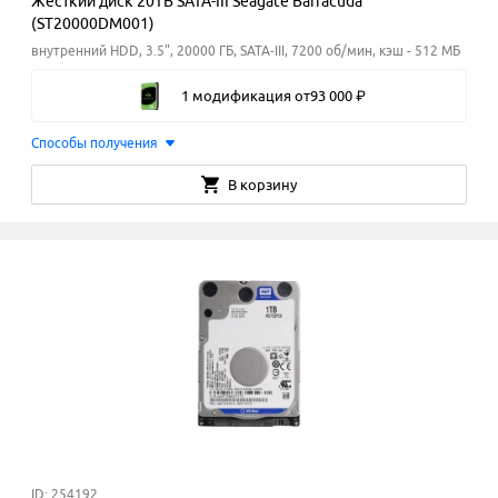
Жёсткий диск 20TB SATA-III Seagate Barracuda
(ST20000DM001)
внутренний HDD, 3.5", 20000 ГБ, SATA-III, 7200 об/мин, кэш - 512 МБ
1 модификация
от
93
000
₽
Способы получения
В корзину
ID: 254192