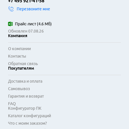
+7 495 921-41-58
оборотов в минуту влияет на среднюю скорость доступа к 
Перезвоните мне
данным. Кэш-память буферизует информацию, ускоряя 
работу с часто запрашиваемыми файлами.

Прайс-лист
(
4.6 Мб
)
Область применения таких накопителей включает 
Обновлен 07.08.26
основное или дополнительное хранилище в игровых и 
Компания
мультимедийных компьютерах. HDD оптимально подходят 
для задач, где важна не максимальная скорость, а 
О компании
надежное долговременное хранение информации: 
Контакты
фильмы, музыка, программные дистрибутивы, системные 
Обратная связь
архивы. Технологии типа S.M.A.R.T. помогают отслеживать 
Покупателям
состояние диска, информируя о потенциальных сбоях.
Доставка и оплата
Самовывоз
Гарантия и возврат
FAQ
Конфигуратор ПК
Каталог конфигураций
Что с моим заказом?