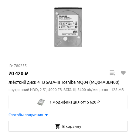
ID: 780255
20
420
₽
Жёсткий диск 4TB SATA-III Toshiba MQ04 (MQ04ABB400)
внутренний HDD, 2.5", 4000 ГБ, SATA-III, 5400 об/мин, кэш - 128 МБ
1 модификация
от
15
620
₽
Способы получения
В корзину