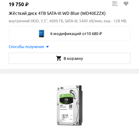
19
750
₽
Жёсткий диск 4TB SATA-III WD Blue (WD40EZZX)
внутренний HDD, 3.5", 4000 ГБ, SATA-III, 5400 об/мин, кэш - 128 МБ
6 модификаций
от
10
680
₽
Способы получения
В корзину