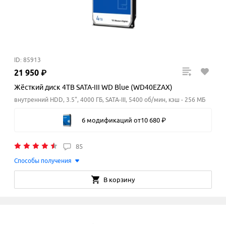
ID: 85913
21
950
₽
Жёсткий диск 4TB SATA-III WD Blue (WD40EZAX)
внутренний HDD, 3.5", 4000 ГБ, SATA-III, 5400 об/мин, кэш - 256 МБ
6 модификаций
от
10
680
₽
85
Способы получения
В корзину