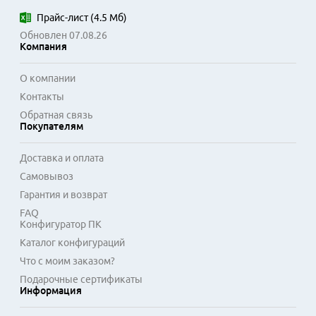
Конфигурации с большим количеством ядер и потоков 
Прайс-лист
(
4.5 Мб
)
эффективно справляются с многопоточными задачами в 
Обновлен 07.08.26
специализированном программном обеспечении.

Компания
Особенностью линейки является использование сокета 
О компании
LGA 4677 и совместимость с чипсетами Intel W790, что 
Контакты
определяет выбор материнской платы. Такие процессоры 
Обратная связь
часто становятся основой для систем, где параллельно 
Покупателям
работают несколько требовательных приложений, 
требуется максимальная отказоустойчивость и точность 
Доставка и оплата
вычислений. Это решение для инженерных, 
Самовывоз
исследовательских и творческих задач промышленного 
масштаба.
Гарантия и возврат
FAQ
Конфигуратор ПК
Каталог конфигураций
Что с моим заказом?
Подарочные сертификаты
Информация