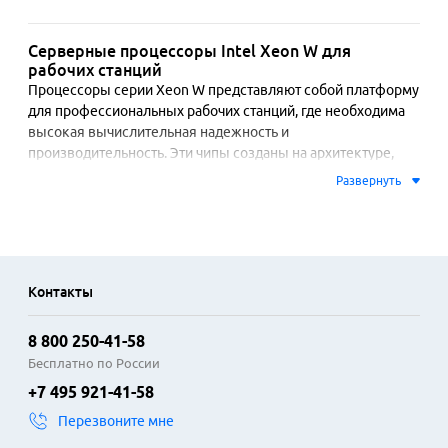
Серверные процессоры Intel Xeon W для
рабочих станций
Процессоры серии Xeon W представляют собой платформу 
для профессиональных рабочих станций, где необходима 
высокая вычислительная надежность и 
производительность. Эти чипы созданы на архитектуре, 
аналогичной серверным решениям, и поддерживают 
Развернуть
память ECC для исправления ошибок, что критически 
важно для работы с ответственными проектами. 
Технологии вроде поддержки большого объема 
оперативной памяти и множества линий PCI Express 
обеспечивают совместимость с профессиональным 
Контакты
оборудованием.

8 800 250-41-58
Сферы применения процессоров Xeon W включают 
проектирование сложных трехмерных моделей, научные 
Бесплатно по России
расчеты, обработку видео в высоком разрешении и 
+7 495 921-41-58
создание виртуальных сред. Процессоры демонстрируют 
Перезвоните мне
стабильность под длительной интенсивной нагрузкой, что 
отличает их от обычных настольных моделей. 