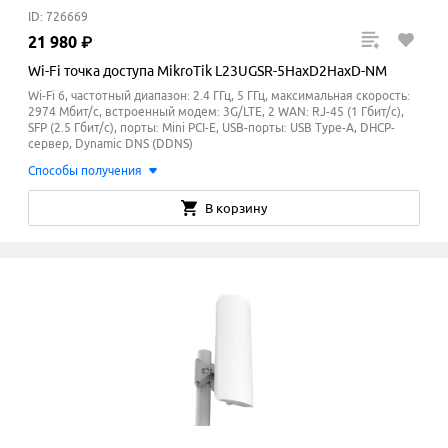
ID: 726669
21
980
₽
Wi-Fi точка доступа MikroTik L23UGSR-5HaxD2HaxD-NM
Wi-Fi 6, частотный диапазон: 2.4 ГГц, 5 ГГц, максимальная скорость:
2974 Мбит/с, встроенный модем: 3G/LTE, 2 WAN: RJ-45 (1 Гбит/с),
SFP (2.5 Гбит/с), порты: Mini PCI-E, USB-порты: USB Type-A, DHCP-
сервер, Dynamic DNS (DDNS)
Способы получения
В корзину