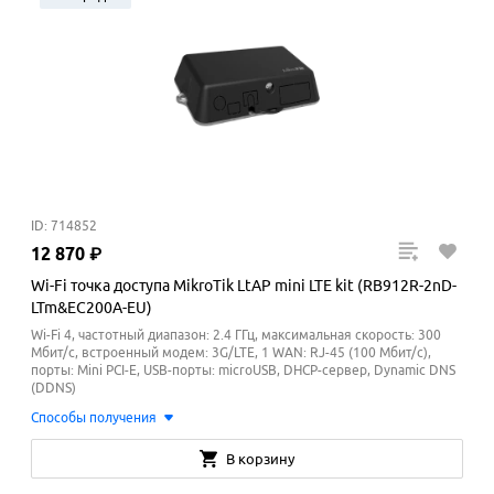
ID: 714852
12
870
₽
Wi-Fi точка доступа MikroTik LtAP mini LTE kit (RB912R-2nD-
LTm&EC200A-EU)
Wi-Fi 4, частотный диапазон: 2.4 ГГц, максимальная скорость: 300
Мбит/с, встроенный модем: 3G/LTE, 1 WAN: RJ-45 (100 Мбит/с),
порты: Mini PCI-E, USB-порты: microUSB, DHCP-сервер, Dynamic DNS
(DDNS)
Способы получения
В корзину