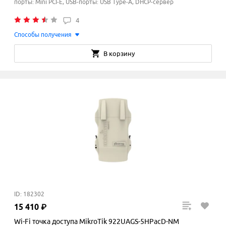
порты: Mini PCI-E, USB-порты: USB Type-A, DHCP-сервер
4
Способы получения
В корзину
ID: 182302
15
410
₽
Wi-Fi точка доступа MikroTik 922UAGS-5HPacD-NM