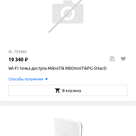
ID: 795886
19
340
₽
Wi-Fi точка доступа MikroTik RBOmniTikPG-5HacD
Способы получения
В корзину